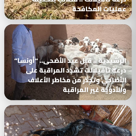
عمليات المكافحة
الرشيدية .. قبل عيد الأضحى.. “أونسا”
درعة تافيلالت تشدد المراقبة على
الأضاحي وتحذر من مخاطر الأعلاف
والأدوية غير المراقبة