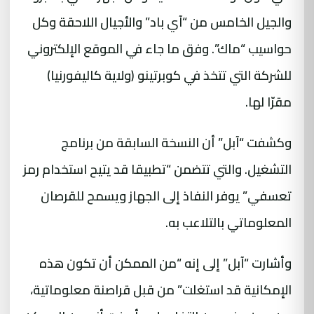
والجيل الخامس من “آي باد” والأجيال اللاحقة وكل
حواسيب “ماك”. وفق ما جاء في الموقع الإلكتروني
للشركة التي تتخذ في كوبرتينو (ولاية كاليفورنيا)
مقرّا لها.
وكشفت “آبل” أن النسخة السابقة من برنامج
التشغيل. والتي تتضمن “تطبيقا قد يتيح استخدام رمز
تعسفي” يوفر النفاذ إلى الجهاز ويسمح للقرصان
المعلوماتي بالتلاعب به.
وأشارت “آبل” إلى إنه “من الممكن أن تكون هذه
الإمكانية قد استغلت” من قبل قراصنة معلوماتية،