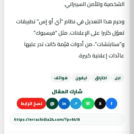
الشخصية وللأمن السيبراني.
وحرم هذا التعديل في نظام “آي أو إس” تطبيقات
تعوّل كثيرا على الإعلانات. مثل “فيسبوك”
و”سنابتشات”، من أدوات قيّمة كانت تدر عليها
عائدات إعلانية كبيرة.
ابل
اختراق
ايفون
هواتف
شارك المقال
f
X
☏
↗
in
@
نسخ الرابط