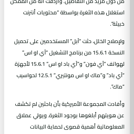
من دون مزيد من التفاصيل. وأردفت أنه من الممكن
استغلال هذه الثغرة بواسطة “محتويات أنترنت
خبيثة”.
ولإصلاح الخلل، حثت “آبل” المستخدمين على تحميل
النسخة 15.6.1 من برنامج التشغيل “آي او اس”
لهواتف “آي فون” و”آي باد او اس” 15.6.1 لأجهزة
“آي باد” و”ماك او اس مونتيري” 12.5.1 لحواسيب
“ماك”.
وأفادت المجموعة الأميركية بأن باحثين لم تكشف
عن هويتهم أبلغوها بوجود الثغرة. ويولي عملاق
المعلوماتية أهمية قصوى لحماية البيانات