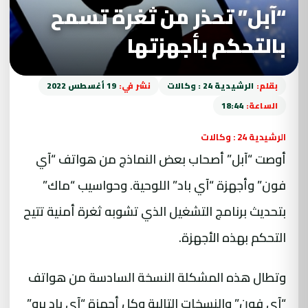
“آبل” تحذر من ثغرة تسمح
بالتحكم بأجهزتها
بقلم:
الرشيدية 24 : وكالات
نشر في:
19 أغسطس 2022
الساعة:
18:44
الرشيدية 24 : وكالات
أوصت “آبل” أصحاب بعض النماذج من هواتف “آي
فون” وأجهزة “آي باد” اللوحية. وحواسيب “ماك”
بتحديث برنامج التشغيل الذي تشوبه ثغرة أمنية تتيح
التحكم بهذه الأجهزة.
وتطال هذه المشكلة النسخة السادسة من هواتف
“آي فون” والنسخات التالية وكل أجهزة “آي باد برو”