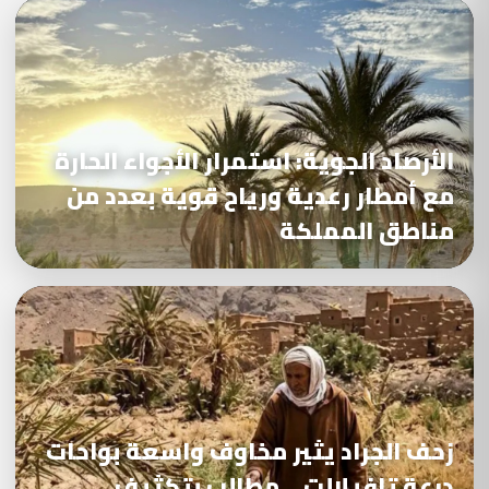
الأرصاد الجوية: استمرار الأجواء الحارة
مع أمطار رعدية ورياح قوية بعدد من
مناطق المملكة
زحف الجراد يثير مخاوف واسعة بواحات
درعة تافيلالت .. مطالب بتكثيف