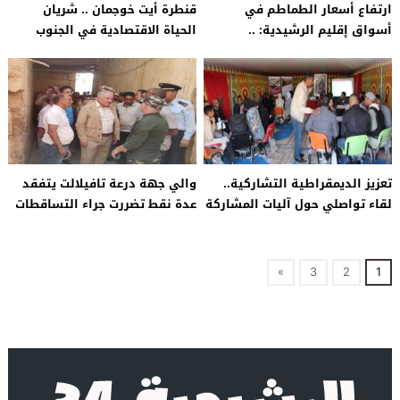
ارتفاع أسعار الطماطم في
قنطرة أيت خوجمان .. شريان
أسواق إقليم الرشيدية: ..
الحياة الاقتصادية في الجنوب
تداعيات تراجع المحاصيل وتزايد
الشرقي بحاجة إلى إعادة تأهيل
الصادرات
عاجلة
تعزيز الديمقراطية التشاركية..
والي جهة درعة تافيلالت يتفقد
لقاء تواصلي حول آليات المشاركة
عدة نقط تضررت جراء التساقطات
في الدستور المغربي
الأخيرة بإقليم الرشيدية
»
3
2
1