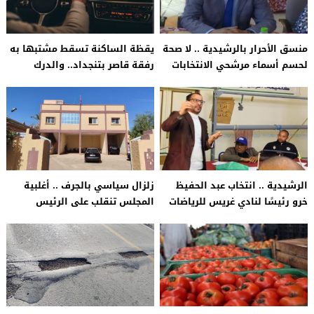
منسق الأحرار بالرشيدية .. لا صحة
يقظة الساكنة تسقط مشتبها به
لحسم أسماء مرشحي الانتخابات
رفقة قاصر بتنجداد.. والدرك
التشريعية 2026
يتدخل ويفتح تحقيقا عاجلا
الرشيدية .. انتخاب عبد الحفيظ
زلزال سياسي بالجرف .. أغلبية
خرو رئيسًا لنادي غريس للرياضات
المجلس تنقلب على الرئيس
بكلميمة
وتطلق مسطرة الإطاحة