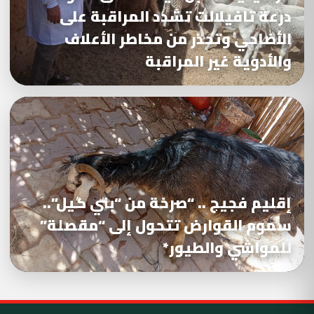
درعة تافيلالت تشدد المراقبة على
الأضاحي وتحذر من مخاطر الأعلاف
والأدوية غير المراقبة
إقليم فجيج .. “صرخة من “بني گيل”..
سموم القوارض تتحول إلى “مقصلة”
للمواشي والطيور*