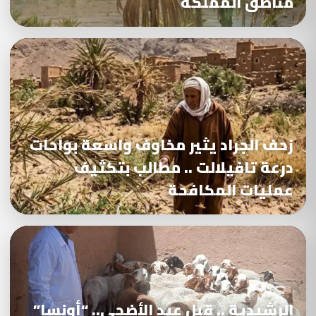
مناطق المملكة
زحف الجراد يثير مخاوف واسعة بواحات
درعة تافيلالت .. مطالب بتكثيف
عمليات المكافحة
الرشيدية .. قبل عيد الأضحى.. “أونسا”