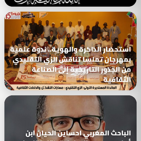
استحضار الذاكرة والهوية.. ندوة علمية
بمهرجان تملسا تناقش الزي التقليدي
من الجذور التاريخية إلى الصناعة
الثقافية
الباحث المغربي احساين الحيان ابن