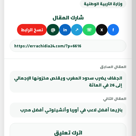
وزارة التربية الوطنية
شارك المقال
f
X
☏
↗
in
@
نسخ الرابط
المقال السابق
الجفاف يضرب سدود المغرب ويقلص مخزونها الإجمالي
إلى 26 في المائة
المقال التالي
بنزيما أفضل لاعب في أوربا وأنشيلوتي أفضل مدرب
اترك تعليق