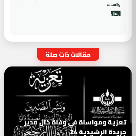
والشتائم.
مقالات ذات صلة
تعزية ومواساة في وفاة خال مدير
جريدة الرشيدية 24