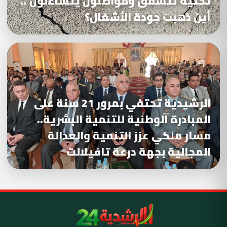
تحتية تتشقق ومواطنون يتساءلون ..
أين ذهبت جودة الأشغال؟
الرشيدية تحتفي بمرور 21 سنة على
المبادرة الوطنية للتنمية البشرية..
مسار ملكي عزز التنمية والعدالة
المجالية بجهة درعة تافيلالت