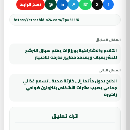
f
X
☏
↗
in
@
نسخ الرابط
المقال السابق
التقدم والاشتراكية بورزازات يفتح سباق الترشح
للتشريعيات ويعتمد معايير صارمة للاختيار
المقال التالي
الدلاح يحول مأتما إلى كارثة صحية.. تسمم غذائي
جماعي يصيب عشرات الأشخاص بتنزولين ضواحي
زاكورة
اترك تعليق