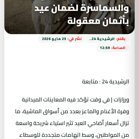
والسماسرة لضمان عيد
بأثمان معقولة
بقلم:
الرشيدية 24..
نشر في:
23 مايو 2026
الساعة:
12:59
الرشيدية 24 : متابعة
ورزازات | في وقت تؤكد فيه المعاينات الميدانية
وفرة الأغنام والماعز بعدد من أسواق الماشية، ما
تزال أسعار أضاحي العيد تثير استياء شريحة واسعة
من المواطنين، وسط اتهامات متجددة للوسطاء