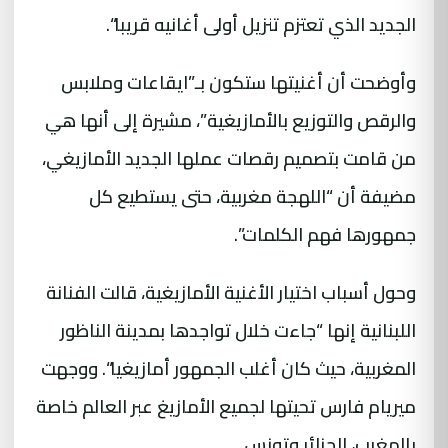
الجديد الذي تعتزم تنزيل أولى أغانيه قريبا“.
وأوضحت أن أغنيتها ستكون بـ”ايقاعات وملابس
والرقص والتوزيع بالأمازيغية”، مشيرة إلى أنها هي
من قامت بتصميم رقصات عملها الجديد الأمازيغي،
مضيفة أن “اللهجة مغربية، حتى يستطيع كل
جمهورها فهم الكلمات”.
وحول أسباب اختيار الأغنية الأمازيغية، قالت الفنانة
اللبنانية إنها “جاءت خلال تواجدها بمدينة الناظور
المغربية، حيث كان أغلب الجمهور أمازيغيا“. ووجهت
ميريام فارس تحيتها لجميع الأمازيغ عبر العالم خاصة
بالمغرب، الجزائر وتونس.