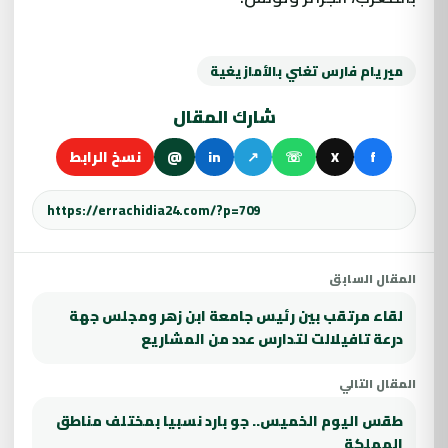
ميريام فارس تغني بالأمازيغية
شارك المقال
f
X
☏
↗
in
@
نسخ الرابط
المقال السابق
لقاء مرتقب بين رئيس جامعة ابن زهر ومجلس جهة
درعة تافيلالت لتدارس عدد من المشاريع
المقال التالي
طقس اليوم الخميس.. جو بارد نسبيا بمختلف مناطق
المملكة