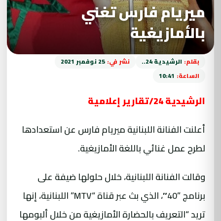
ميريام فارس تغني
بالأمازيغية
بقلم:
الرشيدية 24..
نشر في:
25 نوفمبر 2021
الساعة:
10:41
الرشيدية 24/تقارير إعلامية
أعلنت الفنانة اللبنانية ميريام فارس عن استعدادها
لطرح عمل غنائي باللغة الأمازيغية.
وقالت الفنانة اللبنانية، خلال حلولها ضيفة على
برنامج ”40″، الذي بث عبر قناة “MTV” اللبنانية، إنها
تريد “التعريف بالحضارة الأمازيغية من خلال ألبومها