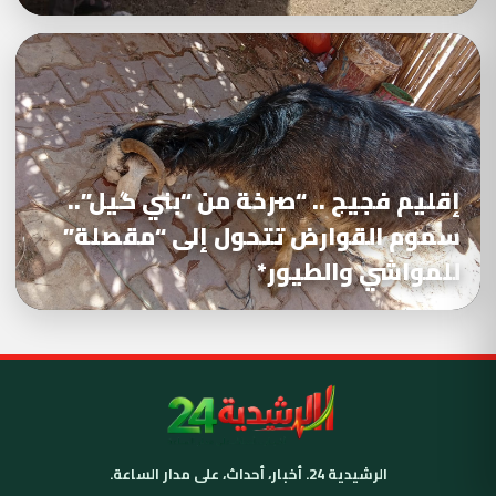
إقليم فجيج .. “صرخة من “بني گيل”..
سموم القوارض تتحول إلى “مقصلة”
للمواشي والطيور*
الرشيدية 24. أخبار، أحداث، على مدار الساعة.