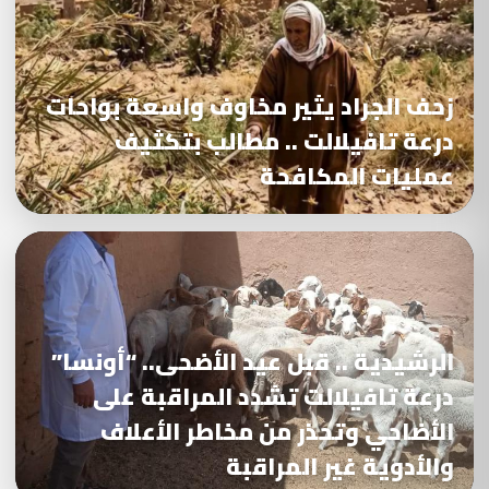
زحف الجراد يثير مخاوف واسعة بواحات
درعة تافيلالت .. مطالب بتكثيف
عمليات المكافحة
الرشيدية .. قبل عيد الأضحى.. “أونسا”
درعة تافيلالت تشدد المراقبة على
الأضاحي وتحذر من مخاطر الأعلاف
والأدوية غير المراقبة