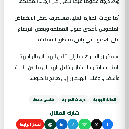
و26 درجة عموما فيما تبقى من أرجاء المملكة.
أما درجات الحرارة العليا، فستعرف بعض الانخفاض
الملموس بأقصى جنوب المملكة وبعض الارتفاع
على العموم في باقي مناطق المملكة.
وسيكون البحر هادئا إلى قليل الهيجان بالواجهة
المتوسطية وبالبوغاز، وقليل الهيجان ما بين طنجة
وآسفي، وقليل الهيجان إلى هائج بالجنوب.
الحالة الجوية
درجات الحرارة
طقس ممطر
شارك المقال
f
X
☏
↗
in
@
نسخ الرابط