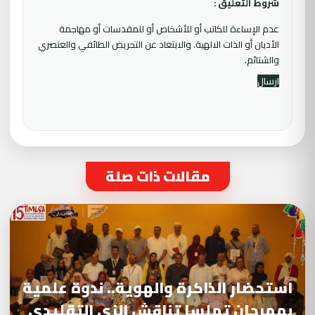
شروط التعليق :
عدم الإساءة للكاتب أو للأشخاص أو للمقدسات أو مهاجمة
الأديان أو الذات الالهية. والابتعاد عن التحريض الطائفي والعنصري
والشتائم.
مقالات ذات صلة
استحضار الذاكرة والهوية.. ندوة علمية
بمهرجان تملسا تناقش الزي التقليدي