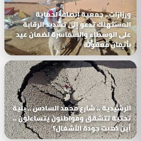
ورزازات.. جمعية إنصاف لحماية
المستهلك تدعو إلى تشديد الرقابة
على الوسطاء والسماسرة لضمان عيد
بأثمان معقولة
الرشيدية .. شارع محمد السادس .. بنية
تحتية تتشقق ومواطنون يتساءلون ..
أين ذهبت جودة الأشغال؟