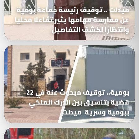
ميدلت .. توقيف رئيسة جماعة بومية
عن ممارسة مهامها يثير تفاعلا محليا
وانتظارا لكشف التفاصيل
بومية.. توقيف مبحوث عنه في 22
قضية بتنسيق بين الدرك الملكي
ببومية وسرية ميدلت