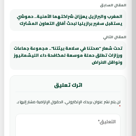
المقال السابق
المغرب والبرازيل يعززان شراكتهما الأمنية.. حموشي
يستقبل سفير برازيليا لبحث آفاق التعاون المشترك
المقال التالي
تحت شعار “صحتنا في سلامة بيئتنا”.. مجموعة جماعات
ورزازات تطلق حملة موسعة لمكافحة داء الليشمانيوز
ونواقل الانراض
اترك تعليق
لن يتم نشر عنوان بريدك الإلكتروني.
الحقول الإلزامية مشار إليها بـ
*