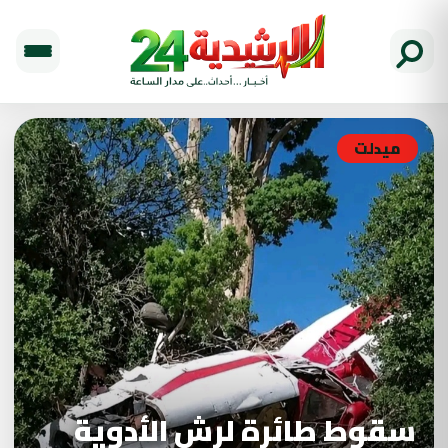
ميدلت
سقوط طائرة لرش الأدوية