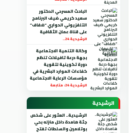
الباحث المسرحي الدكتور
سعيد كريمي ضيف البرنامج
التلفزيوني الحواري “ضفاف”
على قناة عمان الثقافية
الرشيدية 24..
وكالة التنمية الاجتماعية
بجهة درعة تافيلالت تنظم
دورة تكوينية لتقوية
كفاءات الموارد البشرية في
مؤسسات الرعاية الاجتماعية
الرشيدية 24: متابعة
الرشيدية
الرشيدية.. العثور على شخص
جثة هامدة داخل منزله بحي
بوتلامين والسلطات تفتح