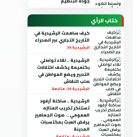
جودة التنظيم
كتاب الرأي
كيف ساهمت الرشيدية في
التاريخ التجاري عبر الصحراء
الرشيدية 24
الرشيدية .. لقاء تواصلي
بكلميمة يكشف اختلالات
التدبير ويضع المواطن في
صلب النقاش
الرشيدية 24: متابعة
الرشيدية .. ساكنة أرفود
تستنكر تخريب المنتزه
العمومي .. صوت الجماهير
يرفض العبث بمكتسبات
المدينة
الرشيدية : متابعة