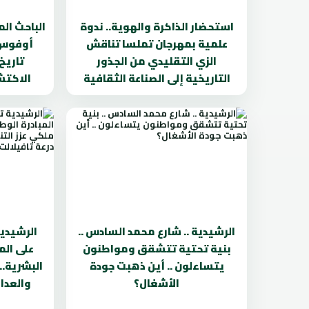
استحضار الذاكرة والهوية.. ندوة
الباحث ال
علمية بمهرجان تملسا تناقش
أوفوس ي
الزي التقليدي من الجذور
تاريخ
التاريخية إلى الصناعة الثقافية
الاكتشا
الرشيدية .. شارع محمد السادس ..
بنية تحتية تتشقق ومواطنون
على الم
يتساءلون .. أين ذهبت جودة
البشرية..
الأشغال؟
والعدال