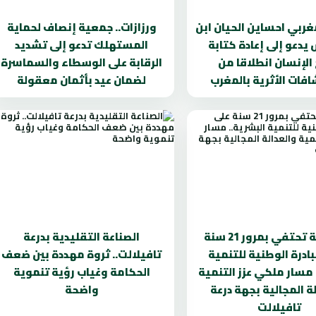
مغربي احساين الحيان ابن
ورزازات.. جمعية إنصاف لحماية
دعو إلى إعادة كتابة
المستهلك تدعو إلى تشديد
 الإنسان انطلاقا من
الرقابة على الوسطاء والسماسرة
فات الأثرية بالمغرب
لضمان عيد بأثمان معقولة
الرشيدية تحتفي بمرور 21 سنة
الصناعة التقليدية بدرعة
بادرة الوطنية للتنمية
تافيلالت.. ثروة مهددة بين ضعف
 مسار ملكي عزز التنمية
الحكامة وغياب رؤية تنموية
ة المجالية بجهة درعة
واضحة
تافيلالت