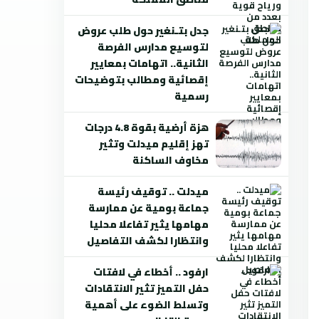
جدل بتـنغير حول طلب عروض
لتوسيع مدارس الفرصة
الثانية.. اتهامات بمعايير
إقصائية ومطالب بتوضيحات
رسمية
هزة أرضية بقوة 4.8 درجات
تهز إقليم ميدلت وتثير
مخاوف الساكنة
ميدلت .. توقيف رئيسة
جماعة بومية عن ممارسة
مهامها يثير تفاعلا محليا
وانتظارا لكشف التفاصيل
ارفود .. أخطاء في لافتات
حفل التميز تثير الانتقادات
وتسلط الضوء على أهمية