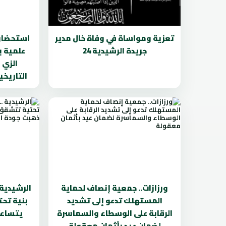
تعزية ومواساة في وفاة خال مدير
استحضار 
جريدة الرشيدية 24
علمية ب
الزي 
التاريخي
ورزازات.. جمعية إنصاف لحماية
الرشيدية 
المستهلك تدعو إلى تشديد
بنية تح
الرقابة على الوسطاء والسماسرة
يتساءل
لضمان عيد بأثمان معقولة