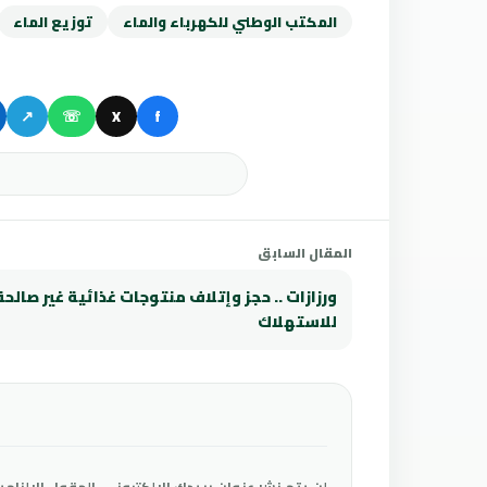
المكتب الوطني للكهرباء والماء
توزيع الماء
↗
☏
X
f
المقال السابق
ورزازات .. حجز وإتلاف منتوجات غذائية غير صالحة
للاستهلاك