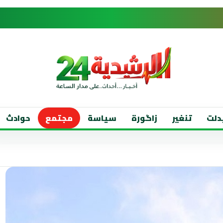
دلت
تنغير
زاگورة
سياسة
مجتمع
حوادث