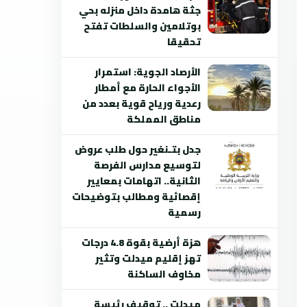
جثة هامدة داخل منزله بحي
بوتلامين والسلطات تفتح
تحقيقا
الأرصاد الجوية: استمرار
الأجواء الحارة مع أمطار
رعدية ورياح قوية بعدد من
مناطق المملكة
جدل بتـنغير حول طلب عروض
لتوسيع مدارس الفرصة
الثانية.. اتهامات بمعايير
إقصائية ومطالب بتوضيحات
رسمية
هزة أرضية بقوة 4.8 درجات
تهز إقليم ميدلت وتثير
مخاوف الساكنة
ميدلت .. توقيف رئيسة