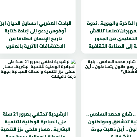
الذاكرة والهوية.. ندوة
الباحث المغربي احساين الحيان ابن
مهرجان تملسا تناقش
أوفوس يدعو إلى إعادة كتابة
التقليدي من الجذور
تاريخ الإنسان انطلاقا من
ة إلى الصناعة الثقافية
الاكتشافات الأثرية بالمغرب
.. شارع محمد السادس ..
الرشيدية تحتفي بمرور 21 سنة
تية تتشقق ومواطنون
على المبادرة الوطنية للتنمية
ون .. أين ذهبت جودة
البشرية.. مسار ملكي عزز التنمية
الأشغال؟
والعدالة المجالية بجهة درعة