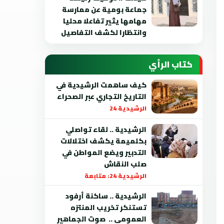
جماعة بومية عن ممارسة
مهامها يثير تفاعلا محليا
وانتظارا لكشف التفاصيل
كتاب الرأي
كيف ساهمت الرشيدية في
التاريخ التجاري عبر الصحراء
الرشيدية 24
الرشيدية .. لقاء تواصلي
بكلميمة يكشف اختلالات
التدبير ويضع المواطن في
صلب النقاش
الرشيدية 24: متابعة
الرشيدية .. ساكنة أرفود
تستنكر تخريب المنتزه
العمومي .. صوت الجماهير