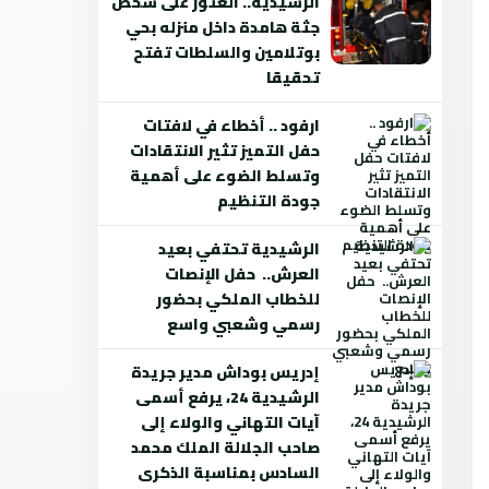
الرشيدية.. العثور على شخص
جثة هامدة داخل منزله بحي
بوتلامين والسلطات تفتح
تحقيقا
ارفود .. أخطاء في لافتات
حفل التميز تثير الانتقادات
وتسلط الضوء على أهمية
جودة التنظيم
الرشيدية تحتفي بعيد
العرش.. حفل الإنصات
للخطاب الملكي بحضور
رسمي وشعبي واسع
إدريس بوداش مدير جريدة
الرشيدية 24، يرفع أسمى
آيات التهاني والولاء إلى
صاحب الجلالة الملك محمد
السادس بمناسبة الذكرى