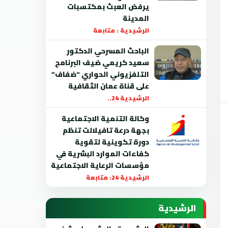
يرفض العبث بمكتسبات
المدينة
الرشيدية : متابعة
الباحث المسرحي الدكتور
سعيد كريمي ضيف البرنامج
التلفزيوني الحواري “ضفاف”
على قناة عمان الثقافية
الرشيدية 24..
وكالة التنمية الاجتماعية
بجهة درعة تافيلالت تنظم
دورة تكوينية لتقوية
كفاءات الموارد البشرية في
مؤسسات الرعاية الاجتماعية
الرشيدية 24: متابعة
الرشيدية