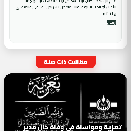
عدم الإساءة للكاتب أو للأشخاص أو للمقدسات أو مهاجمة
الأديان أو الذات الالهية. والابتعاد عن التحريض الطائفي والعنصري
والشتائم.
مقالات ذات صلة
تعزية ومواساة في وفاة خال مدير