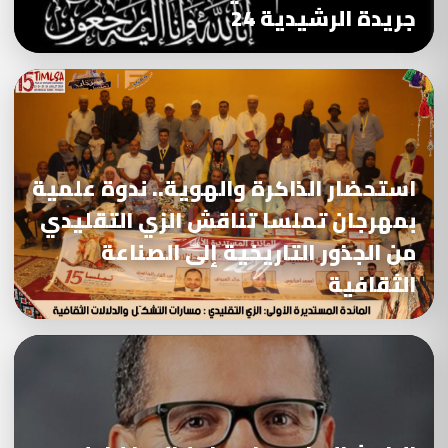
جريدة الرشيدية 24
استحضار الذاكرة والهوية.. ندوة علمية
بمهرجان تملسا تناقش الزي التقليدي
من الجذور التاريخية إلى الصناعة
الثقافية