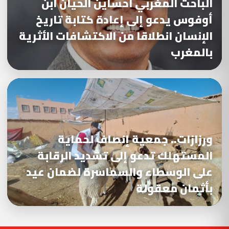
الباحث المغربي احساين الحيان ابن
أوفوس يدعو إلى إعادة كتابة تاريخ
الإنسان انطلاقا من الاكتشافات الأثرية
بالمغرب
ورزازات.. جمعية إنصاف لحماية
المستهلك تدعو إلى تشديد الرقابة
على الوسطاء والسماسرة لضمان عيد
بأثمان معقولة