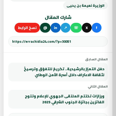
الوزيرة نعيمة بن يحيى
شارك المقال
f
X
☏
↗
in
@
نسخ الرابط
المقال السابق
حفل التميّز بالرشيدية.. تكريمٌ للتفوّق وترسيخٌ
لثقافة الاعتراف داخل أسرة الأمن الوطني
المقال التالي
ورزازات تختتم الملتقى الجهوي للإعلام وتتوج
الفائزين بجائزة الجنوب الشرقي 2025