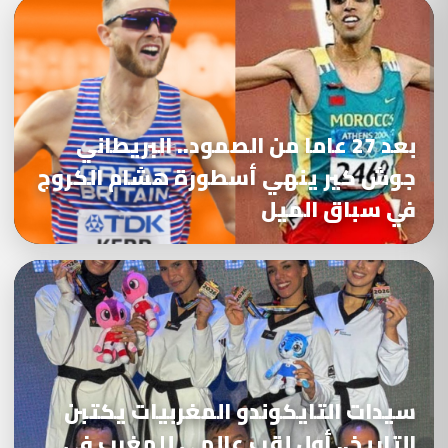
بعد 27 عاما من الصمود.. البريطاني
جوش كير ينهي أسطورة هشام الكروج
في سباق الميل
سيدات التايكوندو المغربيات يكتبن
التاريخ.. أول لقب عالمي للمغرب في