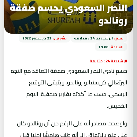
النصر السعودي يحسم صفقة
رونالدو
بقلم:
الرشيدية 24 : متابعة
نشر في:
22 ديسمبر 2022
الساعة:
19:00
الرشيدية 24 : متابعة
حسم نادي النصر السعودي صفقة التعاقد مع النجم
البرتغالي كريستيانو رونالدو. ويتبقى التوقيع
الرسمي. حسب ما أكدته تقارير صحفية، اليوم
الخميس.
واوضحت مصادر أنه على الرغم من أن رونالدو كان
على علم بالاتفاق. إلا أنه طلب هامشًا زمنيًا قبل