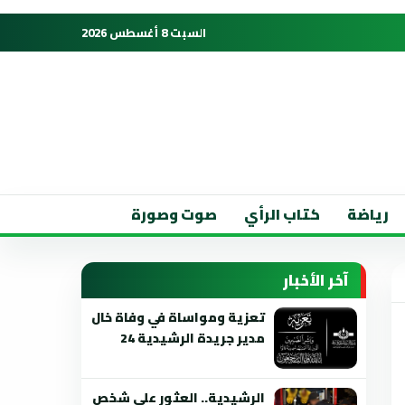
السبت 8 أغسطس 2026
رياضة
كتاب الرأي
صوت وصورة
آخر الأخبار
تعزية ومواساة في وفاة خال
مدير جريدة الرشيدية 24
الرشيدية.. العثور على شخص