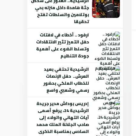
الرشيدية.. العثور على شخص
جثة هامدة داخل منزله بحي
بوتلامين والسلطات تفتح
تحقيقا
ارفود .. أخطاء في لافتات
حفل التميز تثير الانتقادات
وتسلط الضوء على أهمية
جودة التنظيم
الرشيدية تحتفي بعيد
العرش.. حفل الإنصات
للخطاب الملكي بحضور
رسمي وشعبي واسع
إدريس بوداش مدير جريدة
الرشيدية 24، يرفع أسمى
آيات التهاني والولاء إلى
صاحب الجلالة الملك محمد
السادس بمناسبة الذكرى