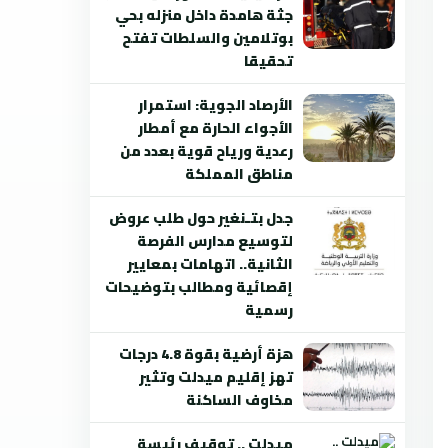
جثة هامدة داخل منزله بحي
بوتلامين والسلطات تفتح
تحقيقا
الأرصاد الجوية: استمرار
الأجواء الحارة مع أمطار
رعدية ورياح قوية بعدد من
مناطق المملكة
جدل بتـنغير حول طلب عروض
لتوسيع مدارس الفرصة
الثانية.. اتهامات بمعايير
إقصائية ومطالب بتوضيحات
رسمية
هزة أرضية بقوة 4.8 درجات
تهز إقليم ميدلت وتثير
مخاوف الساكنة
ميدلت .. توقيف رئيسة