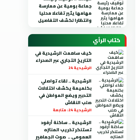
جماعة بومية عن ممارسة
مهامها يثير تفاعلا محليا
وانتظارا لكشف التفاصيل
كتاب الرأي
كيف ساهمت الرشيدية في
التاريخ التجاري عبر الصحراء
الرشيدية 24
الرشيدية .. لقاء تواصلي
بكلميمة يكشف اختلالات
التدبير ويضع المواطن في
صلب النقاش
الرشيدية 24: متابعة
الرشيدية .. ساكنة أرفود
تستنكر تخريب المنتزه
العمومي .. صوت الجماهير