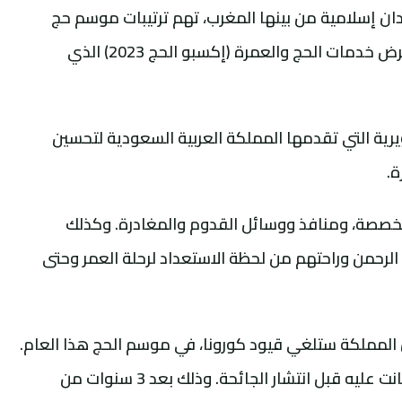
ان إسلامية من بينها المغرب، تهم ترتيبات موسم حج
1444 هجرية. وذلك على هامش مؤتمر ومعرض خدمات الحج والعمرة (إكسبو الحج 2023) الذي
يرية التي تقدمها المملكة العربية السعودية لتحسين
ة.
خصصة، ومنافذ ووسائل القدوم والمغادرة. وكذلك
الرحمن وراحتهم من لحظة الاستعداد لرحلة العمر وحتى
 المملكة ستلغي قيود كورونا، في موسم الحج هذا العام.
وستستضيف أعدادا من الحجاج تضاهي ما كانت عليه قبل انتشار الجائحة. وذلك بعد 3 سنوات من