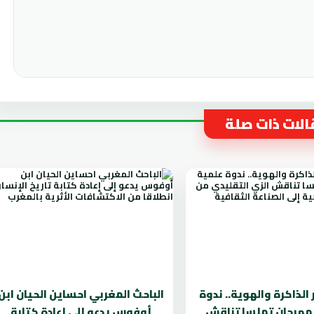
لات ذات صلة
الذاكرة والهوية.. ندوة
الباحث المغربي احساين الحيان ابن
مهرجان تملسا تناقش
أوفوس يدعو إلى إعادة كتابة