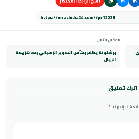
in
m
@
نسخ الرابط المختصر
المقال التالي
ي
برشلونة يظفر بكأس السوبر الإسباني بعد هزيمة
الريال
اترك تعليق
ة مشار إليها بـ
*