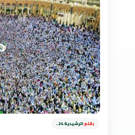
بقلم:
الرشيدية 24..