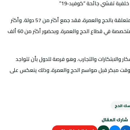
لفية تفشي جائحة “كوفيد-19”
ويُعد إكسبو الحج 2023 أكبر تجمع وفعالية متعلقة بالحج والعمرة، فقد جمع أكثر من 57 دولة. وأكثر
من 70 متحدث وخبير، وبمشاركة 200 شركة متخصصة في قطاع الحج والعمرة. وبحضور أكثر من 60 ألف
ر والابتكارات والتجارب. وهو فرصة للدول بأن تتواجد
ي وقت مبكر قبل مواسم الحج والعمرة، وذلك ينعكس على
ك الحج
شارك المقال