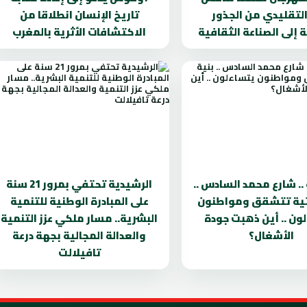
التقليدي من الجذور
تاريخ الإنسان انطلاقا من
ة إلى الصناعة الثقافية
الاكتشافات الأثرية بالمغرب
.. شارع محمد السادس ..
الرشيدية تحتفي بمرور 21 سنة
تية تتشقق ومواطنون
على المبادرة الوطنية للتنمية
ون .. أين ذهبت جودة
البشرية.. مسار ملكي عزز التنمية
الأشغال؟
والعدالة المجالية بجهة درعة
تافيلالت