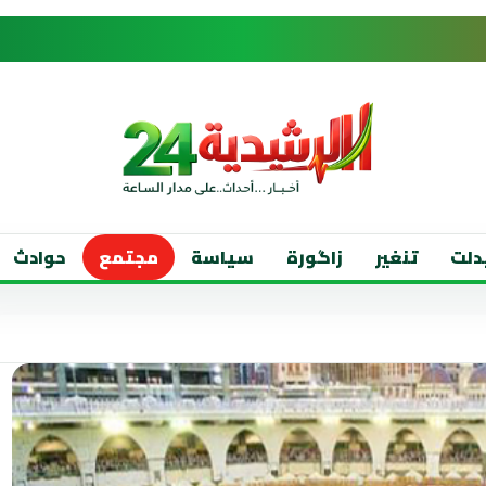
دلت
تنغير
زاگورة
سياسة
مجتمع
حوادث