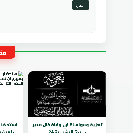
مقا
تعزية ومواساة في وفاة خال مدير
استحضار 
جريدة الرشيدية 24
علمية ب