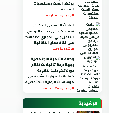
يرفض العبث بمكتسبات
المدينة
الرشيدية : متابعة
الباحث المسرحي الدكتور
سعيد كريمي ضيف البرنامج
التلفزيوني الحواري “ضفاف”
على قناة عمان الثقافية
الرشيدية 24..
وكالة التنمية الاجتماعية
بجهة درعة تافيلالت تنظم
دورة تكوينية لتقوية
كفاءات الموارد البشرية في
مؤسسات الرعاية الاجتماعية
الرشيدية 24: متابعة
الرشيدية