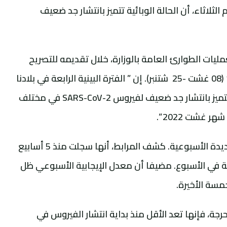
الثلاثاء، أن الحالة الوبائية تتميز بانتشار جد ضعيف
ليات الطوارئ العامة بالوزارة، خلال تقديمه للتصريح
الشهري المتعلق بالحالة الوبائية لكوفيد-19 (08 غشت -25 شتنبر). إن ” الفترة البينية الرابعة في بلادنا
تستمر لأسبوعها السابع على التوالي. والتي تتميز بانتشار جد ضعيف لفيروس SARS-CoV-2 في مختلف
غشت 2022 “.
وفيما يتعلق بحالات الإصابات والتعفنات الجديدة الأسبوعية. كشف المرابط، أنها سجلت منذ 5 أسابيع
 في الأسبوع. مضيفا أن معدل الإيجابية الأسبوعي ظل
رجة، فإنها تعد الأقل منذ بداية انتشار الفيروس في