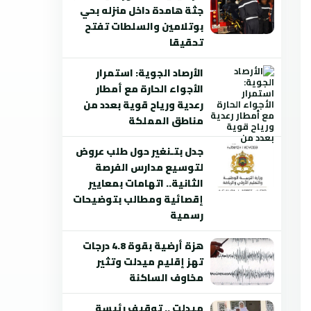
جثة هامدة داخل منزله بحي
بوتلامين والسلطات تفتح
تحقيقا
الأرصاد الجوية: استمرار
الأجواء الحارة مع أمطار
رعدية ورياح قوية بعدد من
مناطق المملكة
جدل بتـنغير حول طلب عروض
لتوسيع مدارس الفرصة
الثانية.. اتهامات بمعايير
إقصائية ومطالب بتوضيحات
رسمية
هزة أرضية بقوة 4.8 درجات
تهز إقليم ميدلت وتثير
مخاوف الساكنة
ميدلت .. توقيف رئيسة