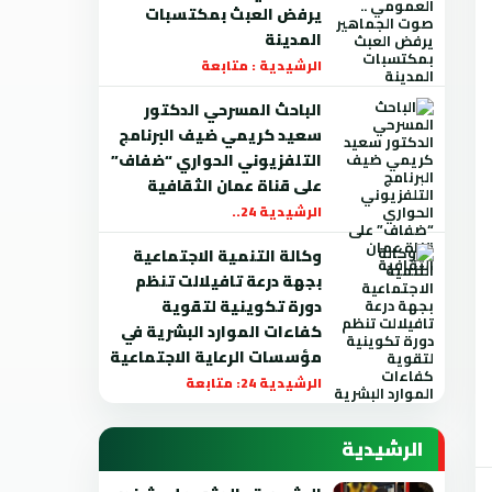
يرفض العبث بمكتسبات
المدينة
الرشيدية : متابعة
الباحث المسرحي الدكتور
سعيد كريمي ضيف البرنامج
التلفزيوني الحواري “ضفاف”
على قناة عمان الثقافية
الرشيدية 24..
وكالة التنمية الاجتماعية
بجهة درعة تافيلالت تنظم
دورة تكوينية لتقوية
كفاءات الموارد البشرية في
مؤسسات الرعاية الاجتماعية
الرشيدية 24: متابعة
الرشيدية