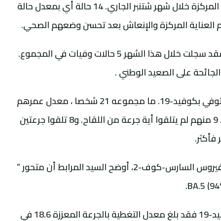
المغرب .حيث ولجت أقسام الإنعاش والعناية المركزة خلال شهر شتنبر الجاري. 14 حالة أي بمعدل حالة
وبالنسبة لحالات الوفيات، يضيف المسؤول، فقد سجلت خلال هذا الشهر 5 حالات وفيات في المجموع.
جائحة على الصعيد الوطني .
وتابع أنه منذ بداية الفترة البينية (7 أسابيع)، توفي بكوفيد-19. ما مجموعه 21 شخصا ، معدل عمرهم
67 عاما، كلهم كانوا مصابين بأمراض مزمنة، 9 منهم لم يتلقوا أية جرعة من اللقاح. و8 تلقوا جرعتين
وبخصوص المتحورات المنتشرة في المغرب لفيروس السارس-كوف-2، أوضح السيد المرابط أن متحور ”
وفي علاقة بالحملة الوطنية للتلقيح ضد كوفيد-19 فقد بلغ معدل التغطية بالجرعة المعززة 18.6 في