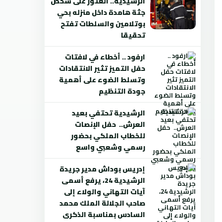
الرشيدية.. العثور على شخص
جثة هامدة داخل منزله بحي
بوتلامين والسلطات تفتح
تحقيقا
ارفود .. أخطاء في لافتات
حفل التميز تثير الانتقادات
وتسلط الضوء على أهمية
جودة التنظيم
الرشيدية تحتفي بعيد
العرش.. حفل الإنصات
للخطاب الملكي بحضور
رسمي وشعبي واسع
إدريس بوداش مدير جريدة
الرشيدية 24، يرفع أسمى
آيات التهاني والولاء إلى
صاحب الجلالة الملك محمد
السادس بمناسبة الذكرى