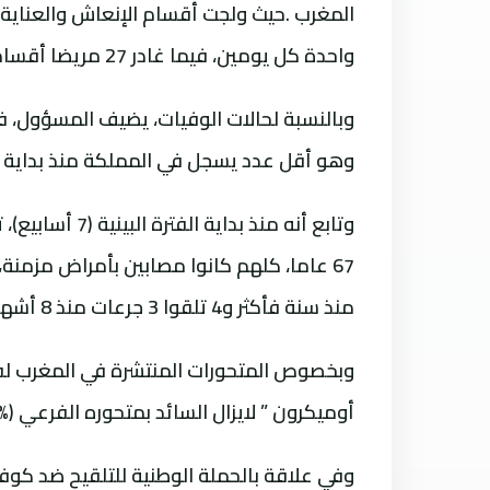
واحدة كل يومين، فيما غادر 27 مريضا أقسام العناية المركزة والإنعاش بعد تحسن وضعهم الصحي.
وهو أقل عدد يسجل في المملكة منذ بداية ال
منذ سنة فأكثر و4 تلقوا 3 جرعات منذ 8 أشهر فأكثر.
أوميكرون ” لايزال السائد بمتحوره الفرعي BA.5 (94%).