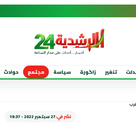
دلت
تنغير
زاگورة
سياسة
مجتمع
حوادث
نشر في:
27 سبتمبر 2022 - 19:37