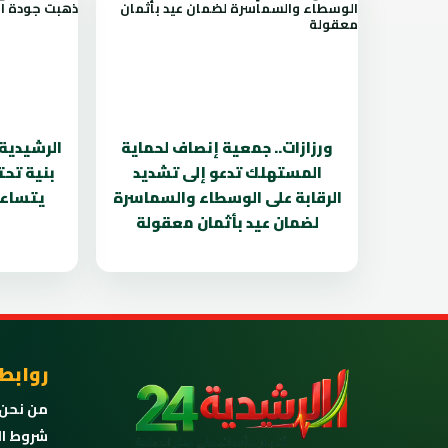
ورزازات.. جمعية إنصاف لحماية
الرشيدية 
المستهلك تدعو إلى تشديد
بنية تح
الرقابة على الوسطاء والسماسرة
يتساءل
لضمان عيد بأثمان معقولة
روابط
من نحن
شروط ال