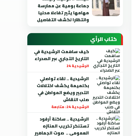
جماعة بومية عن ممارسة
مهامها يثير تفاعلا محليا
وانتظارا لكشف التفاصيل
كتاب الرأي
كيف ساهمت الرشيدية في
التاريخ التجاري عبر الصحراء
الرشيدية 24
الرشيدية .. لقاء تواصلي
بكلميمة يكشف اختلالات
التدبير ويضع المواطن في
صلب النقاش
الرشيدية 24: متابعة
الرشيدية .. ساكنة أرفود
تستنكر تخريب المنتزه
العمومي .. صوت الجماهير