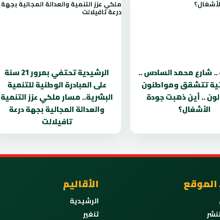
.. شارع محمد السادس ..
الرشيدية تحتفي بمرور 21 سنة
تية تتشقق ومواطنون
على المبادرة الوطنية للتنمية
ون .. أين ذهبت جودة
البشرية.. مسار ملكي عزز التنمية
الأشغال؟
والعدالة المجالية بجهة درعة
تافيلالت
 الموقع
الأقاليم
الرشيدية
نشر
تنغير