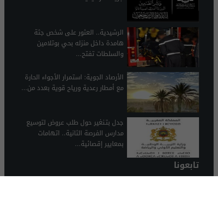
الرشيدية.. العثور على شخص جثة
هامدة داخل منزله بحي بوتلامين
والسلطات تفتح...
الأرصاد الجوية: استمرار الأجواء الحارة
مع أمطار رعدية ورياح قوية بعدد من...
جدل بتـنغير حول طلب عروض لتوسيع
مدارس الفرصة الثانية.. اتهامات
بمعايير إقصائية...
تابعونا
الرشيدية 24
© 2026 جميع الحقوق محفوظة.
تصميم الرشيدية 24