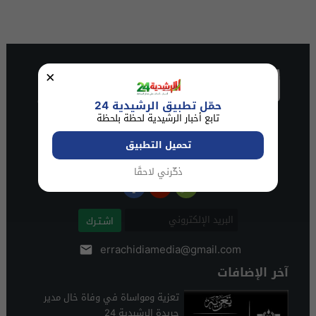
×
حمّل تطبيق الرشيدية 24
تابع أخبار الرشيدية لحظة بلحظة
تحميل التطبيق
ذكّرني لاحقًا
اشـتـرك
errachidiamedia@gmail.com
آخر الإضافات
تعزية ومواساة في وفاة خال مدير
جريدة الرشيدية 24