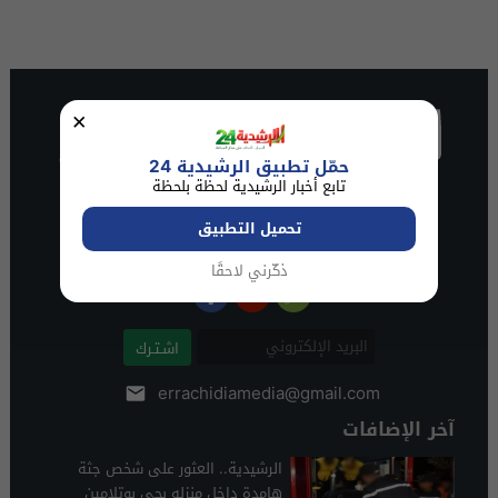
×
حمّل تطبيق الرشيدية 24
تابع أخبار الرشيدية لحظة بلحظة
تحميل التطبيق
ذكّرني لاحقًا
اشـتـرك
errachidiamedia@gmail.com
آخر الإضافات
الرشيدية.. العثور على شخص جثة
هامدة داخل منزله بحي بوتلامين