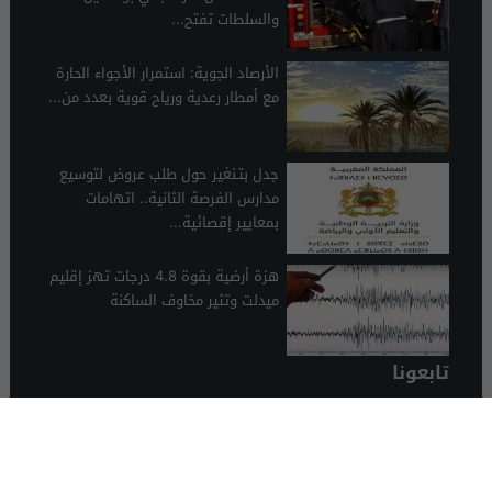
والسلطات تفتح...
الأرصاد الجوية: استمرار الأجواء الحارة
مع أمطار رعدية ورياح قوية بعدد من...
جدل بتـنغير حول طلب عروض لتوسيع
مدارس الفرصة الثانية.. اتهامات
بمعايير إقصائية...
هزة أرضية بقوة 4.8 درجات تهز إقليم
ميدلت وتثير مخاوف الساكنة
تابعونا
الرشيدية 24
© 2026 جميع الحقوق محفوظة.
تصميم الرشيدية 24