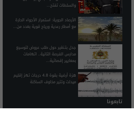
والسلطات تفتح...
الأرصاد الجوية: استمرار الأجواء الحارة
مع أمطار رعدية ورياح قوية بعدد من...
جدل بتـنغير حول طلب عروض لتوسيع
مدارس الفرصة الثانية.. اتهامات
بمعايير إقصائية...
هزة أرضية بقوة 4.8 درجات تهز إقليم
ميدلت وتثير مخاوف الساكنة
تابعونا
الرشيدية 24
© 2026 جميع الحقوق محفوظة.
تصميم الرشيدية 24