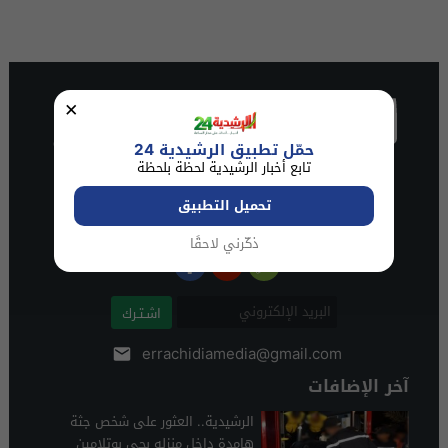
×
حمّل تطبيق الرشيدية 24
تابع أخبار الرشيدية لحظة بلحظة
تحميل التطبيق
ذكّرني لاحقًا
اشـتـرك
errachidiamedia@gmail.com
آخر الإضافات
الرشيدية.. العثور على شخص جثة
هامدة داخل منزله بحي بوتلامين