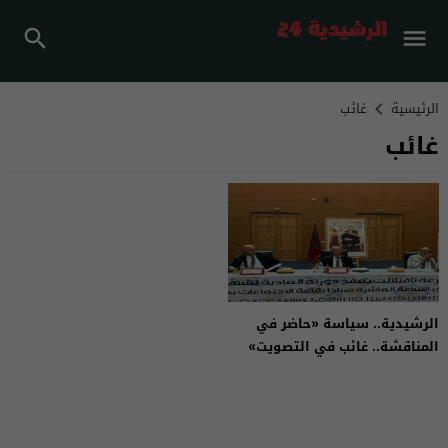
الرئيسية
غائب
غائب
الرشيدية.. سياسة «حاضر في
المناقشة.. غائب في التصويت»
تربك دورة مجلس جهة درعة
تافيلالت وتؤجل مشاريع تنموية