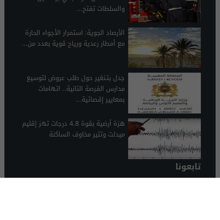
والسلطات تفتح...
الأرصاد الجوية: استمرار الأجواء الحارة
مع أمطار رعدية ورياح قوية بعدد من...
جدل بتـنغير حول طلب عروض لتوسيع
مدارس الفرصة الثانية.. اتهامات
بمعايير إقصائية...
هزة أرضية بقوة 4.8 درجات تهز إقليم
ميدلت وتثير مخاوف الساكنة
تابعونا
الرشيدية 24
© 2026 جميع الحقوق محفوظة.
تصميم الرشيدية 24