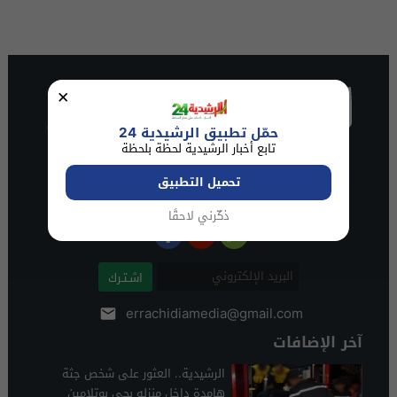
×
حمّل تطبيق الرشيدية 24
تابع أخبار الرشيدية لحظة بلحظة
تحميل التطبيق
ذكّرني لاحقًا
اشـتـرك
errachidiamedia@gmail.com
آخر الإضافات
الرشيدية.. العثور على شخص جثة
هامدة داخل منزله بحي بوتلامين