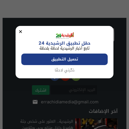
×
حمّل تطبيق الرشيدية 24
تابع أخبار الرشيدية لحظة بلحظة
تحميل التطبيق
ذكّرني لاحقًا
اشـتـرك
errachidiamedia@gmail.com
آخر الإضافات
الرشيدية.. العثور على شخص جثة
هامدة داخل منزله بحي بوتلامين