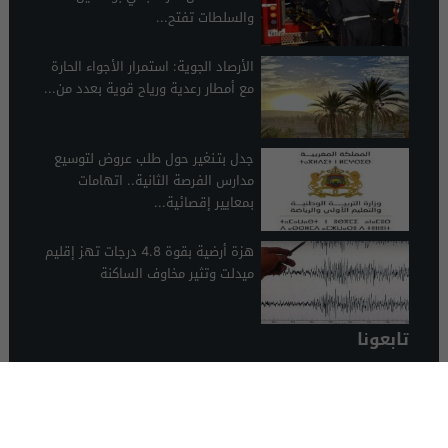
والسلطات تفتح...
الأرصاد الجوية: استمرار الأجواء الحارة
مع أمطار رعدية ورياح قوية بعدد من...
جدل بتـنغير حول طلب عروض لتوسيع
مدارس الفرصة الثانية.. اتهامات
بمعايير إقصائية...
هزة أرضية بقوة 4.8 درجات تهز إقليم
ميدلت وتثير مخاوف الساكنة
تابعونا
الرشيدية 24
© 2026 جميع الحقوق محفوظة.
تصميم الرشيدية 24