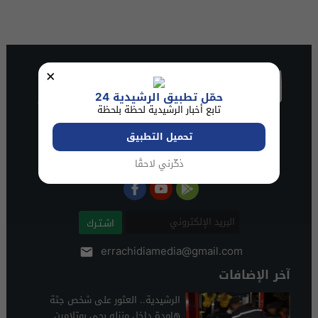
×
حمّل تطبيق الرشيدية 24
تابع أخبار الرشيدية لحظة بلحظة
تحميل التطبيق
ذكّرني لاحقًا
اشـتـرك
errachidiamedia@gmail.com
آخر الإضافات
الرشيدية.. العثور على شخص جثة
هامدة داخل منزله بحي بوتلامين