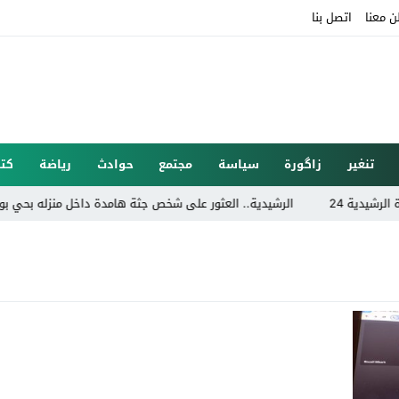
ن معنا
اتصل بنا
تنغير
زاگورة
سياسة
مجتمع
حوادث
رياضة
كتا
ة 24
الرشيدية.. العثور على شخص جثة هامدة داخل منزله بحي بوتلامين