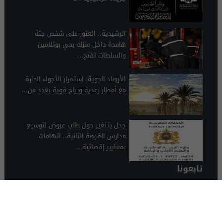
الرشيدية.. العثور على شخص جثة
هامدة داخل منزله بحي بوتلامين
والسلطات تفتح...
الأرصاد الجوية: استمرار الأجواء الحارة
مع أمطار رعدية ورياح قوية بعدد من...
جدل بتـنغير حول طلب عروض لتوسيع
مدارس الفرصة الثانية.. اتهامات
بمعايير إقصائية...
تابعونا
الرشيدية 24
© 2026 جميع الحقوق محفوظة.
تصميم الرشيدية 24