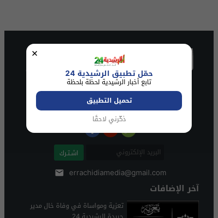
×
حمّل تطبيق الرشيدية 24
تابع أخبار الرشيدية لحظة بلحظة
تحميل التطبيق
ذكّرني لاحقًا
اشـتـرك
errachidiamedia@gmail.com
آخر الإضافات
تعزية ومواساة في وفاة خال مدير
جريدة الرشيدية 24