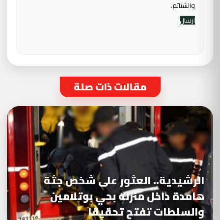
والشتائم.
مقالات ذات صلة
الرشيدية.. العثور على شخص جثة
هامدة داخل منزله بحي بوتلامين
والسلطات تفتح تحقيقا