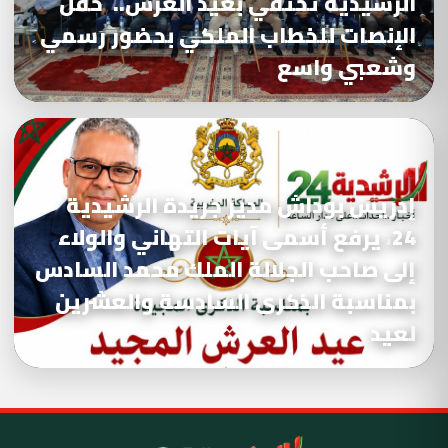
الرشيدية تحتفي بعيد العرش.. حفل
الإنصات للخطاب الملكي بحضور رسمي
وشعبي واسع
إدريس بوداش مدير جريدة الرشيدية
24، يرفع أسمى آيات التهاني والولاء
إلى صاحب الجلالة الملك محمد السادس
بمناسبة الذكرى السادسة والعشرين
لعيد