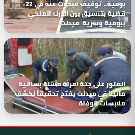
بومية.. توقيف مبحوث عنه في 22
قضية بتنسيق بين الدرك الملكي
ببومية وسرية ميدلت
العثور على جثة امرأة مسنة بساقية
مائية في ميدلت يفتح تحقيقاً لكشف
ملابسات الوفاة