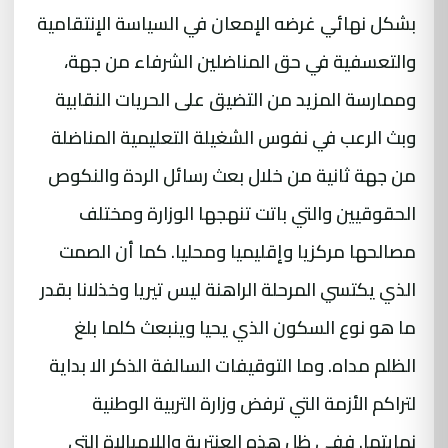
بشكل نهائي غرضه الإمعان في السياسة الإنتقامية
والتعسفية في حق المناضلين الشرفاء من جهة،
وممارسة المزيد من التضيق على الحريات النقابية
وبث الرعب في نفوس الشغيلة التعليمية المناضلة
من جهة ثانية من خلال بعث رسائل الردة والنكوص
الحقوقيين والتي باتت تنهجها الوزارة ومختلف
مصالحها مركزيا وإقليميا ومحليا. كما أن الصمت
الذي يكتسي المرحلة الراهنة ليس تيريا وخذلانا بقدر
ما هو نوع السكون الذي يحيا وينبعث كلما بلغ
الظلم مداه. وما التوقيفات السالفة الذكر الا بداية
لتراكم الأزمة التي ترفض وزارة التربية الوطنية
نهايتها. ففي ظل هذه العنترية واللامبالاة التي