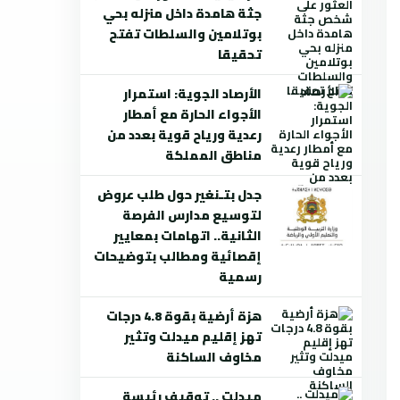
جثة هامدة داخل منزله بحي
بوتلامين والسلطات تفتح
تحقيقا
الأرصاد الجوية: استمرار
الأجواء الحارة مع أمطار
رعدية ورياح قوية بعدد من
مناطق المملكة
جدل بتـنغير حول طلب عروض
لتوسيع مدارس الفرصة
الثانية.. اتهامات بمعايير
إقصائية ومطالب بتوضيحات
رسمية
هزة أرضية بقوة 4.8 درجات
تهز إقليم ميدلت وتثير
مخاوف الساكنة
ميدلت .. توقيف رئيسة