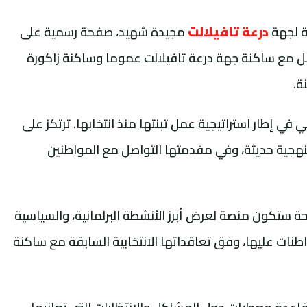
ة لجهة
درعة تافيلالت
مجيدة شهيد، صفحة رسمية على
ل مع ساكنة جهة درعة تافيلالت عموما وساكنة زاكورة
ة.
في إطار استراتيجية عمل تبنتها منذ انتخابها. ترتكز على
 منهجية حديثة، وفي مقدمتها التواصل مع المواطنين
فحة ستكون منصة لعرض أبرز الأنشطة البرلمانية، والسياسية
طنات عليها، وفق تعاقداتها الانتخابية السابقة مع ساكنة