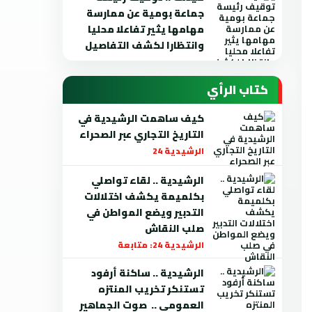
جماعة بومية عن ممارسة
مهامها يثير تفاعلا محليا
وانتظارا لكشف التفاصيل
كتاب الرأي
كيف ساهمت الرشيدية في
التاريخ التجاري عبر الصحراء
الرشيدية 24
الرشيدية .. لقاء تواصلي
بكلميمة يكشف اختلالات
التدبير ويضع المواطن في
صلب النقاش
الرشيدية 24: متابعة
الرشيدية .. ساكنة أرفود
تستنكر تخريب المنتزه
العمومي .. صوت الجماهير