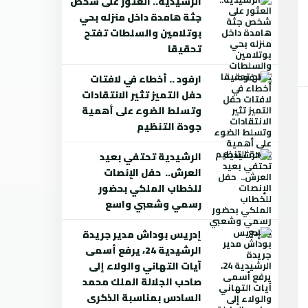
الرشيدية.. العثور على شخص
جثة هامدة داخل منزله بحي
بوتلامين والسلطات تفتح
تحقيقا
ارفود .. أخطاء في لافتات
حفل التميز تثير الانتقادات
وتسلط الضوء على أهمية
جودة التنظيم
الرشيدية تحتفي بعيد
العرش.. حفل الإنصات
للخطاب الملكي بحضور
رسمي وشعبي واسع
إدريس بوداش مدير جريدة
الرشيدية 24، يرفع أسمى
آيات التهاني والولاء إلى
صاحب الجلالة الملك محمد
السادس بمناسبة الذكرى