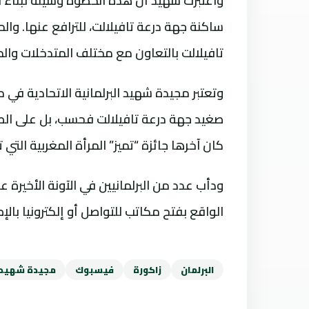
واعتبرت شهيد أن هذه الخطوة وسيلة لبناء ق
ساكنة جهة درعة تافيلالت، للترافع عنها. و
تافيلالت بالتعاون مع مختلف المتدخلات والم
وتعتبر مجيدة شهيد البرلمانية الاتحادية في
صغيد جهة درعة تافيلالت فحسب، بل على الصعي
كان آخرها جائزة “تميز” المرأة المغربية التي
ودأب عدد من البرلمانيين في الآونة الأخيرة
الواقع بفتح مكاتب للتواصل أو إلكترونيا بال
البرلمان
زاكورة
فيسبوك
مجيدة شهيد