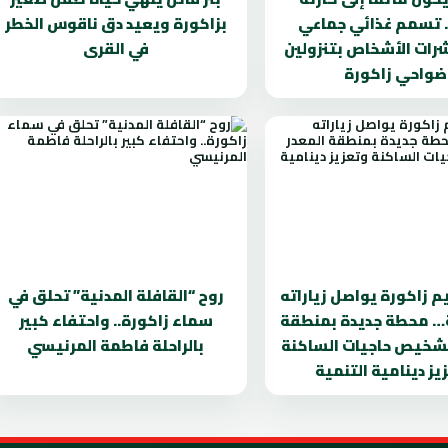
 تسمم غذائي جماعي
بزاكورة ويعيد دق ناقوس الخطر
ات الأشخاص بتنزولين
في القرى
ضواحي زاكورة
م زاكورة يواصل زياراته
روح “القافلة المدنية” تحلق في
ة… محطة جديدة بمنطقة
سماء زاكورة.. واحتفاء كبير
تشخيص حاجيات الساكنة
بالراحلة فاطمة المرنيسي
يز دينامية التنمية