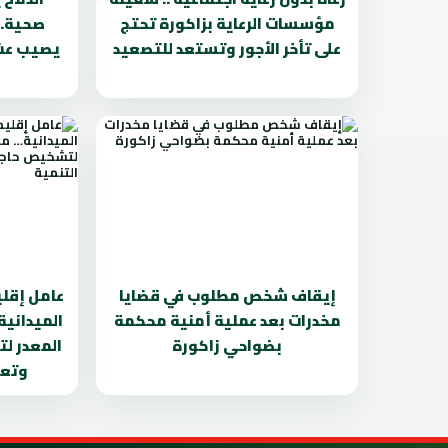
مؤسسات الرعاية بزاكورة تحتج
صحية..
على تأخر الأجور وتستعد للتصعيد
يصيب عشر
إيقاف شخص مطلوب في قضايا
عامل إقلي
مخدرات بعد عملية أمنية محكمة
الميداني
بضواحي زاكورة
المعدر ل
وتعز