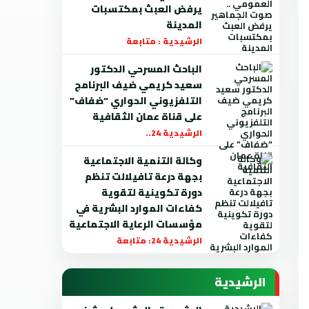
يرفض العبث بمكتسبات
المدينة
الرشيدية : متابعة
الباحث المسرحي الدكتور
سعيد كريمي ضيف البرنامج
التلفزيوني الحواري “ضفاف”
على قناة عمان الثقافية
الرشيدية 24..
وكالة التنمية الاجتماعية
بجهة درعة تافيلالت تنظم
دورة تكوينية لتقوية
كفاءات الموارد البشرية في
مؤسسات الرعاية الاجتماعية
الرشيدية 24: متابعة
الرشيدية