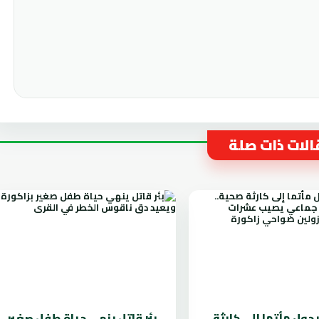
لات ذات صلة
يحول مأتما إلى كارثة
بئر قاتل ينهي حياة طفل صغير