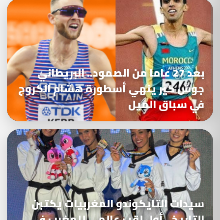
بعد 27 عاما من الصمود.. البريطاني
جوش كير ينهي أسطورة هشام الكروج
في سباق الميل
سيدات التايكوندو المغربيات يكتبن
التاريخ.. أول لقب عالمي للمغرب في