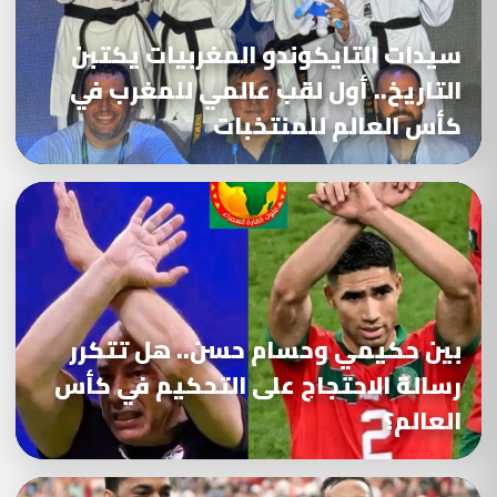
سيدات التايكوندو المغربيات يكتبن
التاريخ.. أول لقب عالمي للمغرب في
كأس العالم للمنتخبات
بين حكيمي وحسام حسن.. هل تتكرر
رسالة الاحتجاج على التحكيم في كأس
العالم؟