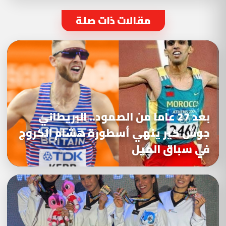
مقالات ذات صلة
بعد 27 عاما من الصمود.. البريطاني
جوش كير ينهي أسطورة هشام الكروج
في سباق الميل