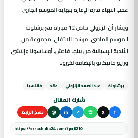
عقب انتهاء فترة الإعارة بنهاية الموسم الجاري
ويشار أن الزلزولي خاض 12 مباراة مع برشلونة
الموسم الماضي. مرشحا للانتقال لمجموعة من
الأندية الإسبانية من بينها قادش، أوساسونا وإلتشي
ورايو فاييكانو بالإضافة لخيرونا
برشلونة
عبد الصمد الزلزولي
عقد
فالنسيا
شارك المقال
f
X
☏
↗
in
@
نسخ الرابط