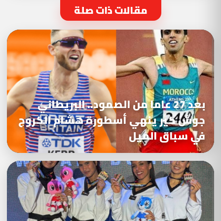
مقالات ذات صلة
بعد 27 عاما من الصمود.. البريطاني
جوش كير ينهي أسطورة هشام الكروج
في سباق الميل