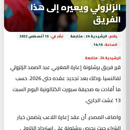
الزلزولي ويعيره إلى هذا
الفريق
بقلم:
الرشيدية 24 : متابعة
نشر في:
13 أغسطس 2022
الساعة:
14:15
الرشيدية 24 : متابعة
قرر فريق برشلونة إعارة المغربي عبد الصمد الزلزولي
لفالنسيا ،وذلك بعد تجديد عقده حتى 2026. حسب
ما أفادت به صحيفة سبورت الكتالونية اليوم السبت
13 غشت الجاري.
واضاف المصدر، أن عقد إعارة اللاعب يتضمن خيار
الشراء حيث يحرص برشلونة على استرداد الزلزولي