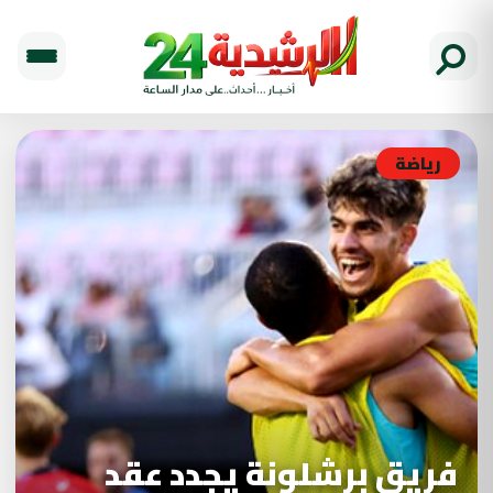
رياضة
فريق برشلونة يجدد عقد