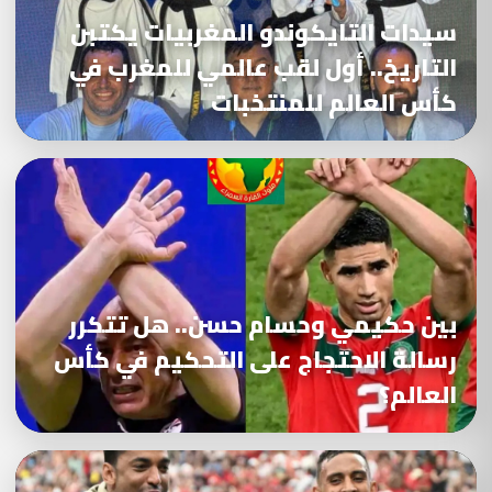
سيدات التايكوندو المغربيات يكتبن
التاريخ.. أول لقب عالمي للمغرب في
كأس العالم للمنتخبات
بين حكيمي وحسام حسن.. هل تتكرر
رسالة الاحتجاج على التحكيم في كأس
العالم؟