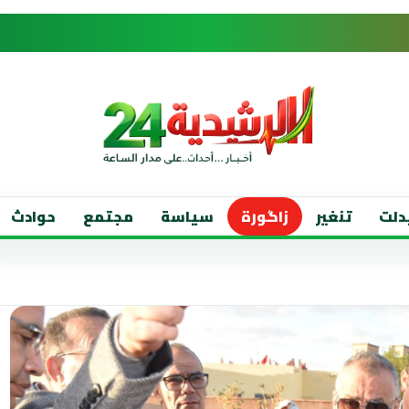
دلت
تنغير
زاگورة
سياسة
مجتمع
حوادث