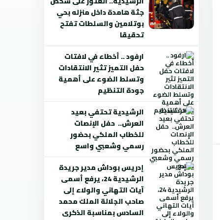
الرشيدية.. العثور على شخص
جثة هامدة داخل منزله بحي
بوتلامين والسلطات تفتح
تحقيقا
ارفود .. أخطاء في لافتات
حفل التميز تثير الانتقادات
وتسلط الضوء على أهمية
جودة التنظيم
الرشيدية تحتفي بعيد
العرش.. حفل الإنصات
للخطاب الملكي بحضور
رسمي وشعبي واسع
إدريس بوداش مدير جريدة
الرشيدية 24، يرفع أسمى
آيات التهاني والولاء إلى
صاحب الجلالة الملك محمد
السادس بمناسبة الذكرى