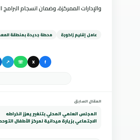
والإدارات الممركزة، وضمان انسجام البرامج ا
عامل إقليم زاكورة
محطة جديدة بمنطقة المعدر
↗
☏
X
f
المقال السابق
المجلس العلمي المحلي بتنغير يعزز انخراطه
الاجتماعي بزيارة ميدانية لمركز الأطفال التوحد