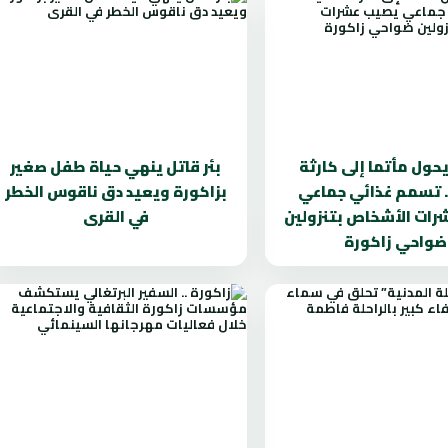
يحول مأتما إلى كارثة
بئر قاتل ينهي حياة طفل صغير
 تسمم غذائي جماعي
بزاكورة ويعيد دق ناقوس الخطر
ات الأشخاص بتنزولين
في القرى
ضواحي زاكورة