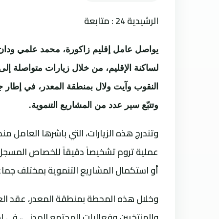
الرشيدية 24 : متابعة
يواصل عامل إقليم زاكورة، محمد علمي ودان، 
لساكنة الإقليم، من خلال زيارات متواصلة إل
النقوب وآيت ولال بمنطقة المعدر، في إطار
وتتبّع سير عدد من المشاريع التنموية.
وتندرج هذه الزيارات، التي باشرها العامل من
عملية تروم تشخيصاً دقيقاً للخصاص المسجل ع
أو استكمال المشاريع التنموية بمختلف جماعا
وخلال هذه المحطة بمنطقة المعدر، عقد الع
والمنتخبين وفعاليات المجتمع المدني، في إطا