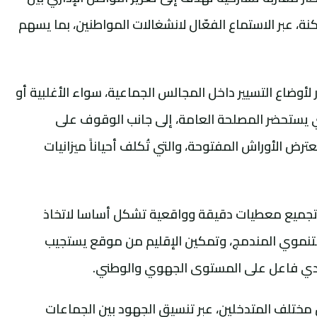
نة، عبر الاستماع الفعّال لانشغالات المواطنين، بما يسهم
وضاع التسيير داخل المجالس الجماعية، سواء الأغلبية أو
ي يستحضر المصلحة العامة، إلى جانب الوقوف على
ترض الأوراش المفتوحة، والتي تُكلف أحياناً ميزانيات
د تجميع معطيات دقيقة وواقعية تشكل أساسا لاتخاذ
لتنموي المندمج، وتمكين الإقليم من موقع يستجيب
دي فاعل على المستوى الجهوي والوطني.
ن مختلف المتدخلين، عبر تنسيق الجهود بين الجماعات