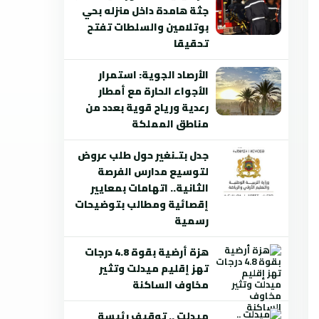
جثة هامدة داخل منزله بحي
بوتلامين والسلطات تفتح
تحقيقا
الأرصاد الجوية: استمرار
الأجواء الحارة مع أمطار
رعدية ورياح قوية بعدد من
مناطق المملكة
جدل بتـنغير حول طلب عروض
لتوسيع مدارس الفرصة
الثانية.. اتهامات بمعايير
إقصائية ومطالب بتوضيحات
رسمية
هزة أرضية بقوة 4.8 درجات
تهز إقليم ميدلت وتثير
مخاوف الساكنة
ميدلت .. توقيف رئيسة