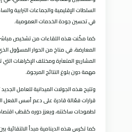
السلطات الإقليمية والجماعات الترابية والساك
في تحسين جودة الخدمات العمومية.
كما مكّنت هذه اللقاءات من تشخيص مباشر لأ
المعارضة، في مناخ من الحوار المسؤول الذ
المشاريع المتعثرة ومختلف الإكراهات التي تع
مهمة دون بلوغ النتائج المرجوة.
وتتيح هذه الجولات الميدانية للعامل الجدي
قرارات فعّالة قادرة على دعم أسس الفعل ا
لطموحات ساكنته، ويعزز دوره كقطب اقتصا
كما تكرس هذه الدينامية مبدأ الالتقائية بي