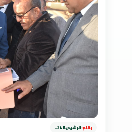
بقلم:
الرشيدية 24..