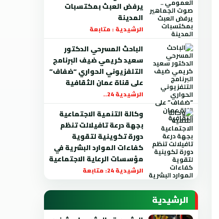
يرفض العبث بمكتسبات
المدينة
الرشيدية : متابعة
الباحث المسرحي الدكتور
سعيد كريمي ضيف البرنامج
التلفزيوني الحواري “ضفاف”
على قناة عمان الثقافية
الرشيدية 24..
وكالة التنمية الاجتماعية
بجهة درعة تافيلالت تنظم
دورة تكوينية لتقوية
كفاءات الموارد البشرية في
مؤسسات الرعاية الاجتماعية
الرشيدية 24: متابعة
الرشيدية