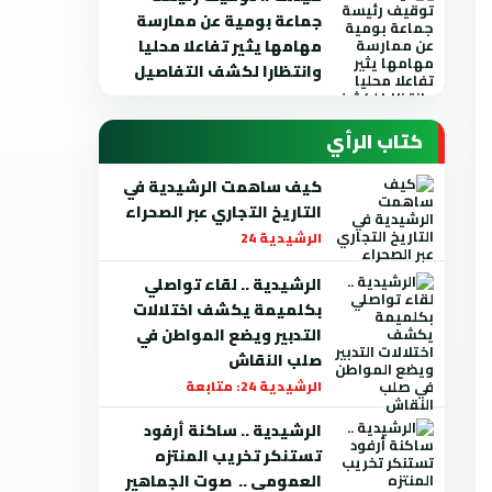
جماعة بومية عن ممارسة
مهامها يثير تفاعلا محليا
وانتظارا لكشف التفاصيل
كتاب الرأي
كيف ساهمت الرشيدية في
التاريخ التجاري عبر الصحراء
الرشيدية 24
الرشيدية .. لقاء تواصلي
بكلميمة يكشف اختلالات
التدبير ويضع المواطن في
صلب النقاش
الرشيدية 24: متابعة
الرشيدية .. ساكنة أرفود
تستنكر تخريب المنتزه
العمومي .. صوت الجماهير