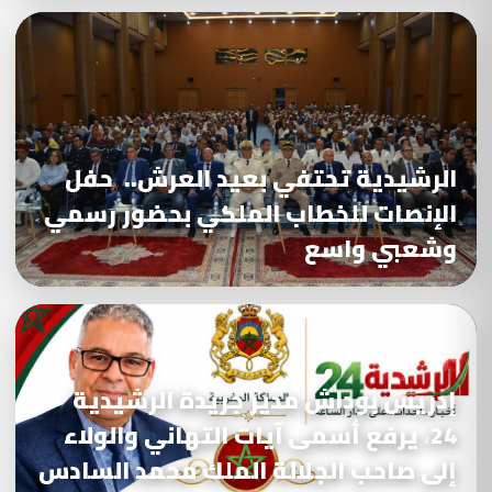
الرشيدية تحتفي بعيد العرش.. حفل
الإنصات للخطاب الملكي بحضور رسمي
وشعبي واسع
إدريس بوداش مدير جريدة الرشيدية
24، يرفع أسمى آيات التهاني والولاء
إلى صاحب الجلالة الملك محمد السادس