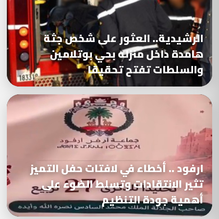
الرشيدية.. العثور على شخص جثة
هامدة داخل منزله بحي بوتلامين
والسلطات تفتح تحقيقا
ارفود .. أخطاء في لافتات حفل التميز
تثير الانتقادات وتسلط الضوء على
أهمية جودة التنظيم