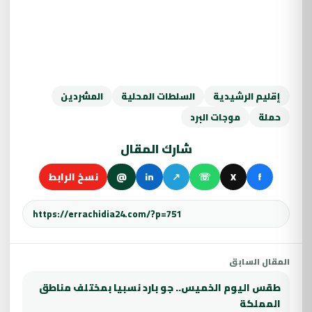
إقليم الرشيدية
السلطات المحلية
المشردين
حملة
موجات البرد
شارك المقال
f
X
☏
↗
in
@
نسخ الرابط
المقال السابق
طقس اليوم الخميس.. جو بارد نسبيا بمختلف مناطق
المملكة