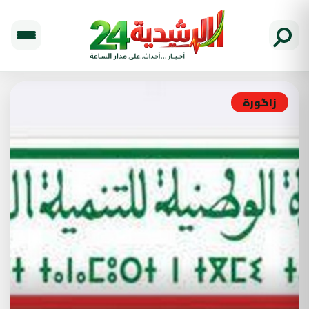
زاگورة