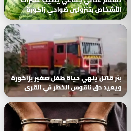
تسمم غذائي جماعي يصيب عشرات
الأشخاص بتنزولين ضواحي زاكورة
بئر قاتل ينهي حياة طفل صغير بزاكورة
ويعيد دق ناقوس الخطر في القرى