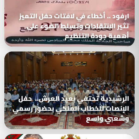
ارفود .. أخطاء في لافتات حفل التميز
تثير الانتقادات وتسلط الضوء على
أهمية جودة التنظيم
الرشيدية تحتفي بعيد العرش.. حفل
الإنصات للخطاب الملكي بحضور رسمي
وشعبي واسع