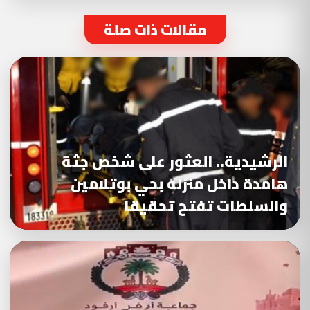
مقالات ذات صلة
الرشيدية.. العثور على شخص جثة
هامدة داخل منزله بحي بوتلامين
والسلطات تفتح تحقيقا