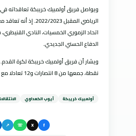
ويواصل فريق أولمبيك خريبكة تعاقداته في فت
الرياضي المقبل 2/2023
اتحاد الزموري الخمسيات، النادي القنيطري،
الدفاع الحسني الجديدي.
نقطة، جمعها من 8 انتصارات و12 تعادلا مع تلقيه 10 هزائم.
أولمبيك خريبكة
أيوب الكعداوي
الانتقالا
↗
☏
X
f