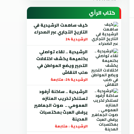
كتاب الرأي
كيف ساهمت الرشيدية في
التاريخ التجاري عبر الصحراء
الرشيدية 24
الرشيدية .. لقاء تواصلي
بكلميمة يكشف اختلالات
التدبير ويضع المواطن في
صلب النقاش
الرشيدية 24: متابعة
الرشيدية .. ساكنة أرفود
تستنكر تخريب المنتزه
العمومي .. صوت الجماهير
يرفض العبث بمكتسبات
المدينة
الرشيدية : متابعة