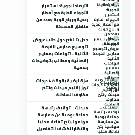
الأرصاد الجوية: استمرار
الأجواء الحارة مع أمطار
رعدية ورياح قوية بعدد من
مناطق المملكة
جدل بتـنغير حول طلب عروض
لتوسيع مدارس الفرصة
الثانية.. اتهامات بمعايير
إقصائية ومطالب بتوضيحات
رسمية
هزة أرضية بقوة 4.8 درجات
تهز إقليم ميدلت وتثير
مخاوف الساكنة
ميدلت .. توقيف رئيسة
جماعة بومية عن ممارسة
مهامها يثير تفاعلا محليا
وانتظارا لكشف التفاصيل