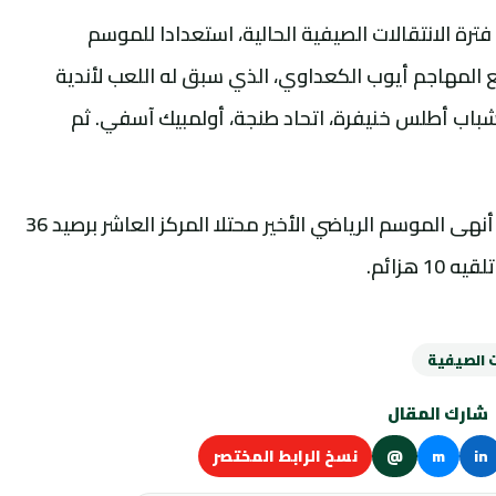
رة الانتقالات الصيفية الحالية، استعدادا للموسم
202. إذ أنه تعاقد مع المهاجم أيوب الكعداوي، الذي سبق له اللعب لأندية
 شباب أطلس خنيفرة، اتحاد طنجة، أولمبيك آسفي. ثم
ويشار أن فريق أولمبيك خريبكة لكرة القدم. أنهى الموسم الرياضي الأخير محتلا المركز العاشر برصيد 36
ت الصيفية
شارك المقال
in
m
@
نسخ الرابط المختصر