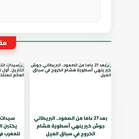
مقا
بعد 27 عاما من الصمود.. البريطاني
سيدات ا
جوش كير ينهي أسطورة هشام
يكتبن ال
الكروج في سباق الميل
للمغرب في