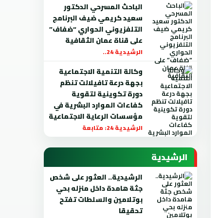
الباحث المسرحي الدكتور
سعيد كريمي ضيف البرنامج
التلفزيوني الحواري “ضفاف”
على قناة عمان الثقافية
الرشيدية 24..
وكالة التنمية الاجتماعية
بجهة درعة تافيلالت تنظم
دورة تكوينية لتقوية
كفاءات الموارد البشرية في
مؤسسات الرعاية الاجتماعية
الرشيدية 24: متابعة
الرشيدية
الرشيدية.. العثور على شخص
جثة هامدة داخل منزله بحي
بوتلامين والسلطات تفتح
تحقيقا