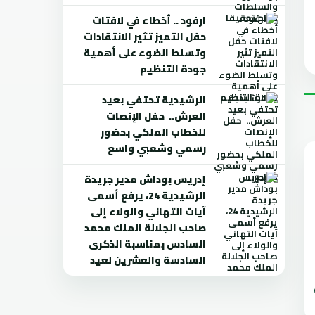
ارفود .. أخطاء في لافتات
حفل التميز تثير الانتقادات
وتسلط الضوء على أهمية
جودة التنظيم
الرشيدية تحتفي بعيد
العرش.. حفل الإنصات
للخطاب الملكي بحضور
رسمي وشعبي واسع
إدريس بوداش مدير جريدة
الرشيدية 24، يرفع أسمى
آيات التهاني والولاء إلى
صاحب الجلالة الملك محمد
السادس بمناسبة الذكرى
السادسة والعشرين لعيد