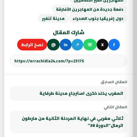
دفعة جديدة من المهاجرين الأفارقة
دول إفريقيا جنوب الصحراء
مدينة تنغير
شارك المقال
f
X
☏
↗
in
@
نسخ الرابط
المقال السابق
المغرب يخلد ذكرى استرجاع مدينة طرفاية
المقال التالي
ثلاثي مغربي في نهاية المرحلة الثانية من مارطون
الرمال”الدورة 38″