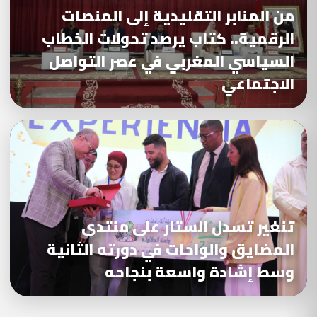
من المنابر التقليدية إلى المنصات
الرقمية.. كتاب يرصد تحولات الخطاب
السياسي المغربي في عصر التواصل
الاجتماعي
تنغير تسدل الستار على منتدى
المضايق والواحات في دورته الثانية
وسط إشادة واسعة بنجاحه