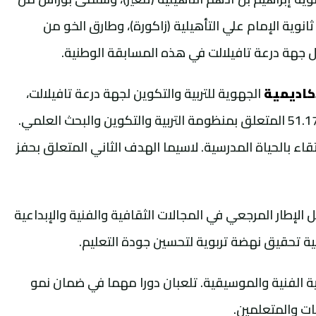
انوية الإمام علي التأهيلية (زاكورة)، وطارق الخو من
يل جهة درعة تافيلالت في هذه المسابقة الوطنية.
كاديمية
الجهوية للتربية والتكوين لجهة درعة تافيلالت،
في إطار تنزيل مقتضيات القانون الإطار. رقم 51.17 المتعلق بمنظومة التربية والتكوين والبحث العلمي.
قاء بالحياة المدرسية. لاسيما الهدف الثاني المتعلق بحفز
لإطار المرجعي في المجالات الثقافية والفنية والإبداعية
بغية تحقيق نهضة تربوية لتحسين جودة التعليم.
بية الفنية والموسيقية. تلعبان دورا مهما في ضمان نمو
ات والمتعلمين.