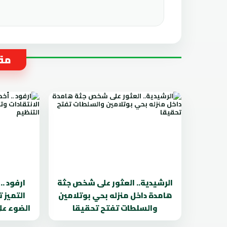
مقا
الرشيدية.. العثور على شخص جثة
ارفود .
هامدة داخل منزله بحي بوتلامين
التميز 
والسلطات تفتح تحقيقا
الضوء عل