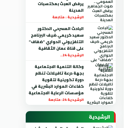
يرفض العبث بمكتسبات
المدينة
الرشيدية : متابعة
الباحث المسرحي الدكتور
سعيد كريمي ضيف البرنامج
التلفزيوني الحواري “ضفاف”
على قناة عمان الثقافية
الرشيدية 24..
وكالة التنمية الاجتماعية
بجهة درعة تافيلالت تنظم
دورة تكوينية لتقوية
كفاءات الموارد البشرية في
مؤسسات الرعاية الاجتماعية
الرشيدية 24: متابعة
الرشيدية