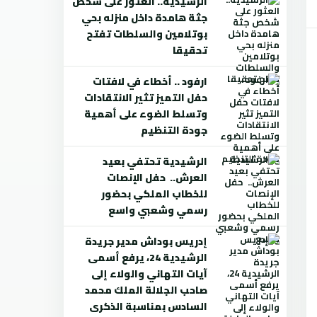
الرشيدية.. العثور على شخص
جثة هامدة داخل منزله بحي
بوتلامين والسلطات تفتح
تحقيقا
ارفود .. أخطاء في لافتات
حفل التميز تثير الانتقادات
وتسلط الضوء على أهمية
جودة التنظيم
الرشيدية تحتفي بعيد
العرش.. حفل الإنصات
للخطاب الملكي بحضور
رسمي وشعبي واسع
إدريس بوداش مدير جريدة
الرشيدية 24، يرفع أسمى
آيات التهاني والولاء إلى
صاحب الجلالة الملك محمد
السادس بمناسبة الذكرى