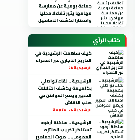
جماعة بومية عن ممارسة
مهامها يثير تفاعلا محليا
وانتظارا لكشف التفاصيل
كتاب الرأي
كيف ساهمت الرشيدية في
التاريخ التجاري عبر الصحراء
الرشيدية 24
الرشيدية .. لقاء تواصلي
بكلميمة يكشف اختلالات
التدبير ويضع المواطن في
صلب النقاش
الرشيدية 24: متابعة
الرشيدية .. ساكنة أرفود
تستنكر تخريب المنتزه
العمومي .. صوت الجماهير