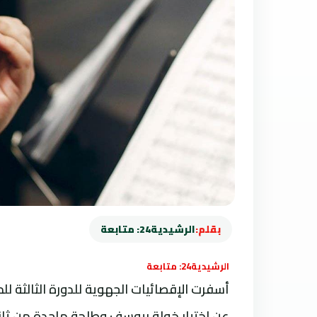
بقلم:
الرشيدية24: متابعة
الرشيدية24: متابعة
أسفرت الإقصائيات الجهوية للدورة الثالثة لل
عن اختيار خولة بيوسف وطلحة ماجدة من ثانو