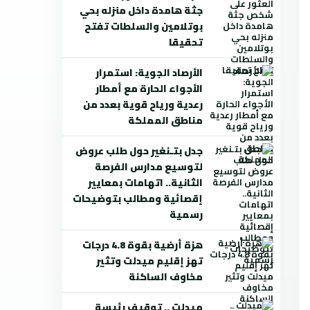
جثة هامدة داخل منزله بحي
بوتلامين والسلطات تفتح
تحقيقا
الأرصاد الجوية: استمرار
الأجواء الحارة مع أمطار
رعدية ورياح قوية بعدد من
مناطق المملكة
جدل بتـنغير حول طلب عروض
لتوسيع مدارس الفرصة
الثانية.. اتهامات بمعايير
إقصائية ومطالب بتوضيحات
رسمية
هزة أرضية بقوة 4.8 درجات
تهز إقليم ميدلت وتثير
مخاوف الساكنة
ميدلت .. توقيف رئيسة