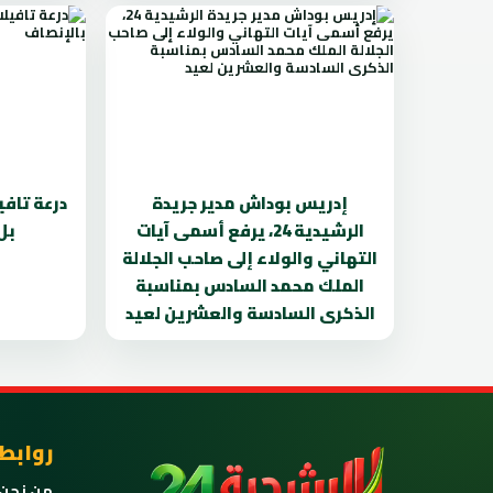
إدريس بوداش مدير جريدة
درعة تافي
الرشيدية 24، يرفع أسمى آيات
بل
التهاني والولاء إلى صاحب الجلالة
الملك محمد السادس بمناسبة
الذكرى السادسة والعشرين لعيد
روابط
من نحن