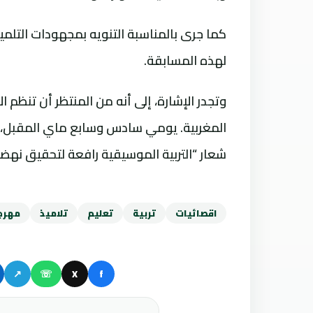
كما جرى بالمناسبة التنويه بمجهودات التلمي
لهذه المسابقة.
وتجدر الإشارة، إلى أنه من المنتظر أن تنظم 
المغربية. يومي سادس وسابع ماي المقبل، ال
شعار “التربية الموسيقية رافعة لتحقيق نهضة 
اقصائيات
تربية
تعليم
تلاميذ
مهرج
↗
☏
X
f