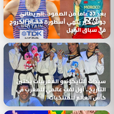
بعد 27 عاما من الصمود.. البريطاني
جوش كير ينهي أسطورة هشام الكروج
في سباق الميل
سيدات التايكوندو المغربيات يكتبن
التاريخ.. أول لقب عالمي للمغرب في
كأس العالم للمنتخبات