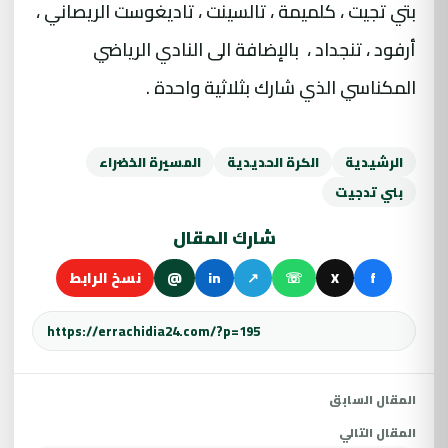
بتي تجيت ، كلميمة ، تالسينت ، تاديغوست الريصاني ،
أرفود ، تنجداد ، بالإضافة الى النادي الرياضي
المكناسي الذي شارك بثلاثية واحدة .
الرشيدية
الكرة الحديدية
المسيرة الخضراء
بني تدجيت
شارك المقال
f
X
☏
↗
in
@
نسخ الرابط
المقال السابق
المقال التالي