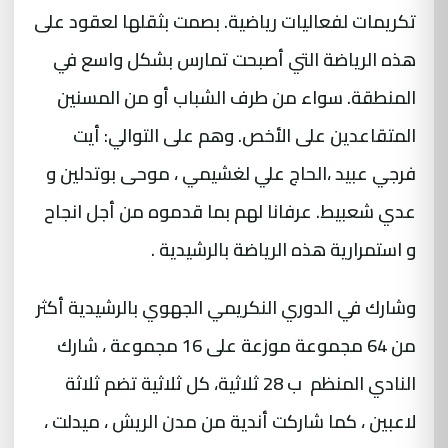
تكريمات لفعاليات رياضية. بصمت بثقلها لعقود على
هذه الرياضة التي أصبحت تمارس بشكل واسع في
المنطقة. سواء من طرف الشباب أو من المسنين
المتقاعدين على الأخص. وهم على التوالي: أيت
فرجي عبيد ،الحاج علي لغشيمي ، موحى بوتدلين و
عدي شعبيط. عرفانا لهم بما قدموه من أجل انجاح
و استمرارية هذه الرياضة بالرشيدية .
وشارك في الدوري النكريمي الجهوي بالرشيدية أكثر
من 64 مجموعة موزعة على 16 مجموعة ، شارك
النادي المنظم ب 28 ثلاثية، كل ثلاثية تضم ثلاثة
لاعبين ، كما شاركت أندية من مدن الريش ، ميدلت ،