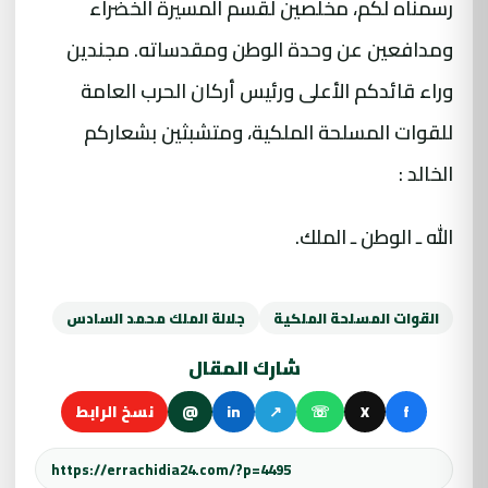
رسمناه لكم، مخلصين لقسم المسيرة الخضراء
ومدافعين عن وحدة الوطن ومقدساته. مجندين
وراء قائدكم الأعلى ورئيس أركان الحرب العامة
للقوات المسلحة الملكية، ومتشبثين بشعاركم
الخالد :
الله ـ الوطن ـ الملك.
القوات المسلحة الملكية
جلالة الملك محمد السادس
شارك المقال
f
X
☏
↗
in
@
نسخ الرابط