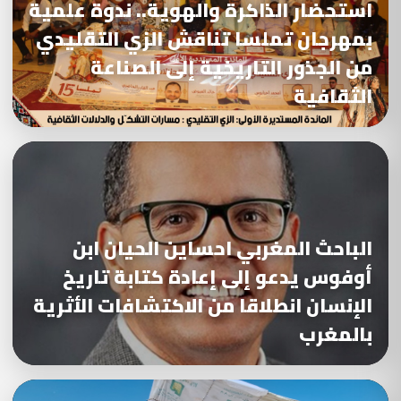
استحضار الذاكرة والهوية.. ندوة علمية
بمهرجان تملسا تناقش الزي التقليدي
من الجذور التاريخية إلى الصناعة
الثقافية
الباحث المغربي احساين الحيان ابن
أوفوس يدعو إلى إعادة كتابة تاريخ
الإنسان انطلاقا من الاكتشافات الأثرية
بالمغرب