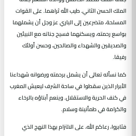
الملك الحسن الثاني. طيب الله ثراهما. على القوات
المسلحة، متضرعين إلى الباري عز وجل أن يشملهما
بواسع رحمته، ويسكنهما فسيح جناته مع النبيئين
والصديقين والشهداء والصالحين، وحسن أولئك
رفيقا.
كما نسأله تعالى أن يشمل برحمته ورضوانه شهداءنا
الأبرار الذين سقطوا في ساحة الشرف ليعيش المغرب
في كنف الحرية والاستقلال. وينعم أبناؤه بالرخاء
والكرامة في طمأنينة وسلام.
فثابروا، رعاكم الله، على الالتزام بهذا النهج الذي