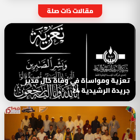
مقالات ذات صلة
تعزية ومواساة في وفاة خال مدير
جريدة الرشيدية 24