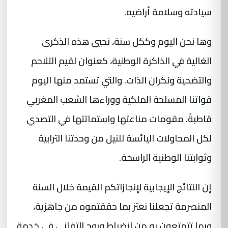
سيادته وسلامة أراضيه.
وها نحن اليوم وككل سنة، نحيي هذه الذكرى
الغالية في الذاكرة الوطنية، كعنوان لقيم التلاحم
والتضحية ونكران الذات. والتي تستمد منها اليوم
قواتنا المسلحة الملكية ووراءها الشعب المغربي
قاطبةً. مقومات مناعتها واستماتتها في التصدي
لكل المحاولات اليائسة للنيل من وحدتنا الترابية
وثوابتنا الوطنية الراسخة.
إن النتائج الإيجابية لإنجازاتكم القيمة خلال السنة
المنصرمة تجعلنا نعتز بما حققتموه من جاهزية،
وبما تتمتعون به من انضباط وروح التفاني في خدمة