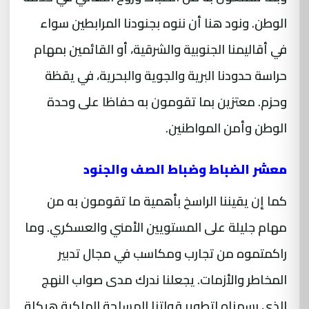
الوطن. ونود هنا أن ننوه بجنودنا المرابطين سواء
في أقاليمنا الجنوبية والشرقية، أو القائمين بمهام
حراسة حدودنا البرية والجوية والبحرية، في يقظة
وحزم. معتزين بما تقومون به حفاظا على وحدة
الوطن وأمن المواطنين.
معشر الضباط وضباط الصف والجنود
كما إن يقيننا الراسخ بأهمية ما تقومون به من
مهام جليلة على المستويين الأمني والعسكري. وما
راكمتموه من تجارب ومكاسب في مجال تدبير
المخاطر والأزمات. يجعلنا ندرك مدى صواب النهج
الذي رسمناه لتطوير قواتنا المسلحة الملكية هيكلة