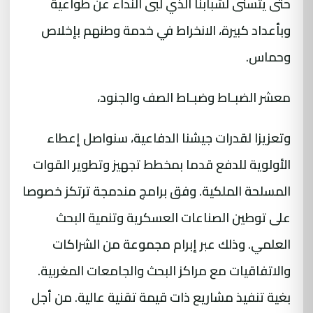
حتى يتسنى لشبابنا الذي لبى النداء عن طواعية
وبأعداد كبيرة، الانخراط في خدمة وطنهم بإخلاص
وحماس.
معشر الضبـاط وضبـاط الصف والجنود،
وتعزيزا لقدرات جيشنا الدفاعية، سنواصل إعطاء
الأولوية للدفع قدما بمخطط تجهيز وتطوير القوات
المسلحة الملكية. وفق برامج مندمجة ترتكز خصوصا
على توطين الصناعات العسكرية وتنمية البحث
العلمي. وذلك عبر إبرام مجموعة من الشراكات
والاتفاقيات مع مراكز البحث والجامعات المغربية.
بغية تنفيذ مشاريع ذات قيمة تقنية عالية. من أجل