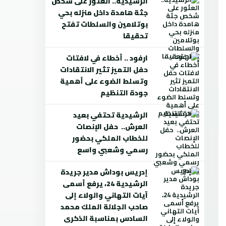
الرشيدية.. العثور على شخص
جثة هامدة داخل منزله بحي
بوتلامين والسلطات تفتح
تحقيقا
ارفود .. أخطاء في لافتات
حفل التميز تثير الانتقادات
وتسلط الضوء على أهمية
جودة التنظيم
الرشيدية تحتفي بعيد
العرش.. حفل الإنصات
للخطاب الملكي بحضور
رسمي وشعبي واسع
إدريس بوداش مدير جريدة
الرشيدية 24، يرفع أسمى
آيات التهاني والولاء إلى
صاحب الجلالة الملك محمد
السادس بمناسبة الذكرى