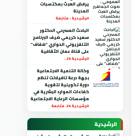
يرفض العبث بمكتسبات
المدينة
الرشيدية : متابعة
الباحث المسرحي الدكتور
سعيد كريمي ضيف البرنامج
التلفزيوني الحواري “ضفاف”
على قناة عمان الثقافية
الرشيدية 24..
وكالة التنمية الاجتماعية
بجهة درعة تافيلالت تنظم
دورة تكوينية لتقوية
كفاءات الموارد البشرية في
مؤسسات الرعاية الاجتماعية
الرشيدية 24: متابعة
الرشيدية