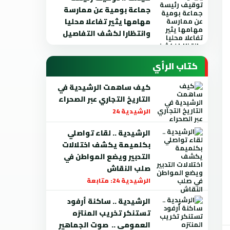
جماعة بومية عن ممارسة
مهامها يثير تفاعلا محليا
وانتظارا لكشف التفاصيل
كتاب الرأي
كيف ساهمت الرشيدية في
التاريخ التجاري عبر الصحراء
الرشيدية 24
الرشيدية .. لقاء تواصلي
بكلميمة يكشف اختلالات
التدبير ويضع المواطن في
صلب النقاش
الرشيدية 24: متابعة
الرشيدية .. ساكنة أرفود
تستنكر تخريب المنتزه
العمومي .. صوت الجماهير