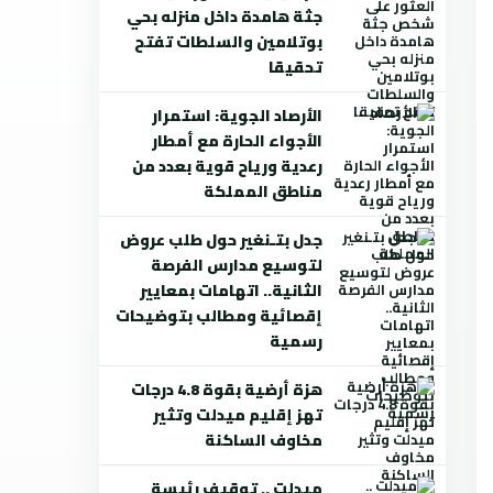
جثة هامدة داخل منزله بحي
بوتلامين والسلطات تفتح
تحقيقا
الأرصاد الجوية: استمرار
الأجواء الحارة مع أمطار
رعدية ورياح قوية بعدد من
مناطق المملكة
جدل بتـنغير حول طلب عروض
لتوسيع مدارس الفرصة
الثانية.. اتهامات بمعايير
إقصائية ومطالب بتوضيحات
رسمية
هزة أرضية بقوة 4.8 درجات
تهز إقليم ميدلت وتثير
مخاوف الساكنة
ميدلت .. توقيف رئيسة