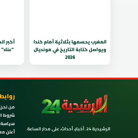
المغرب يحسمها بثلاثية أمام كندا
أكبر ال
ويواصل كتابة التاريخ في مونديال
“عناد”
2026
روابط
من نحن
شروط ال
سياسة 
الرشيدية 24. أخبار، أحداث، على مدار الساعة.
أعلن مع