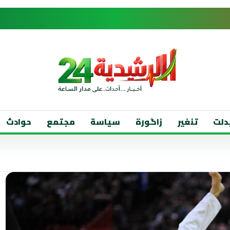
دلت
تنغير
زاگورة
سياسة
مجتمع
حوادث