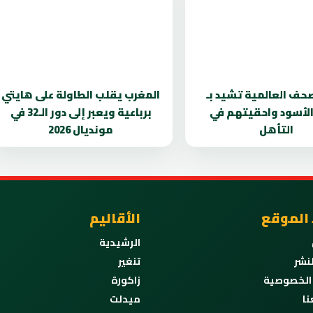
صحف العالمية تشيد بـ
المغرب يقلب الطاولة على هايتي
 الأسود واحقيتهم في
برباعية ويعبر إلى دور الـ32 في
التأهل
مونديال 2026
 الموقع
الأقاليم
الرشيدية
نشر
تنغير
الخصوصية
زاكورة
نا
ميدلت