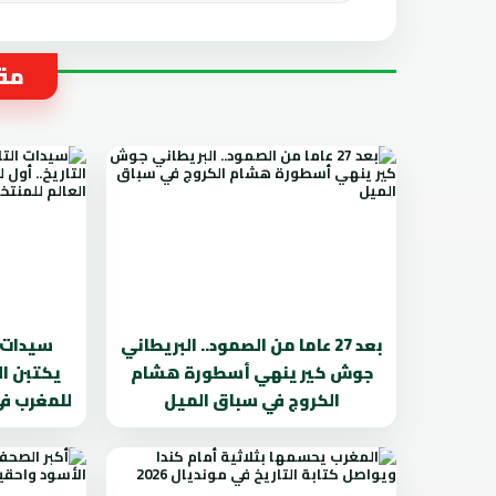
مقا
بعد 27 عاما من الصمود.. البريطاني
سيدات ا
جوش كير ينهي أسطورة هشام
يكتبن ال
الكروج في سباق الميل
للمغرب في