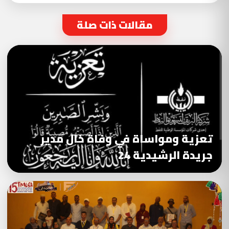
مقالات ذات صلة
تعزية ومواساة في وفاة خال مدير
جريدة الرشيدية 24