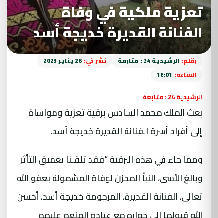
تعزية ملكية في وفاة
الفنانة القديرة خديجة أسد
بقلم:
الرشيدية 24 : متابعة
نشر في:
26 يناير 2023
الساعة:
18:01
الرشيدية 24 : متابعة
بعث الملك محمد السادس برقية تعزية ومواساة
إلى أفراد أسرة الفنانة القديرة خديجة أسد.
ومما جاء في هذه البرقية “فقد تلقينا بعميق التأثر
وبالغ الأسى، النبأ المحزن لوفاة المشمولة بعفو الله
تعالى، الفنانة القديرة، المرحومة خديجة أسد، أحسن
الله قبولها إلى جواره مع عباده المنعم عليهم