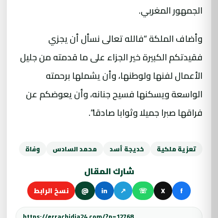
الجمهور المغربي.
وأضاف الملكة “فالله تعالى نسأل أن يجزي
فقيدتكم الكبيرة خير الجزاء على ما قدمته من جليل
الأعمال لفنها ولوطنها، وأن يشملها برحمته
الواسعة ويسكنها فسيح جنانه، وأن يعوضكم عن
فراقها صبرا جميلا وثوابا صادقا”.
تعزية ملكية
خديجة أسد
محمد السادس
وفاة
شارك المقال
f
X
☏
↗
in
@
نسخ الرابط