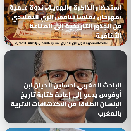
استحضار الذاكرة والهوية.. ندوة علمية
بمهرجان تملسا تناقش الزي التقليدي
من الجذور التاريخية إلى الصناعة
الثقافية
الباحث المغربي احساين الحيان ابن
أوفوس يدعو إلى إعادة كتابة تاريخ
الإنسان انطلاقا من الاكتشافات الأثرية
بالمغرب