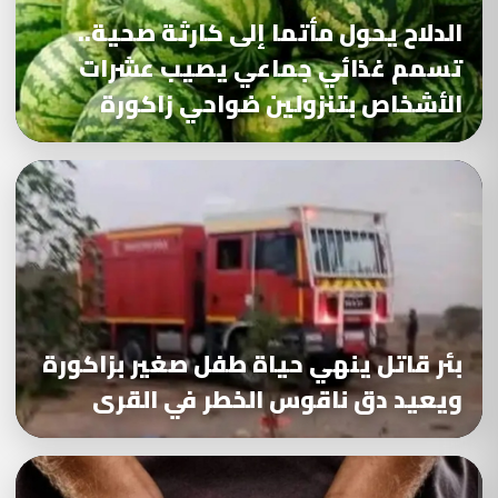
الدلاح يحول مأتما إلى كارثة صحية..
تسمم غذائي جماعي يصيب عشرات
الأشخاص بتنزولين ضواحي زاكورة
بئر قاتل ينهي حياة طفل صغير بزاكورة
ويعيد دق ناقوس الخطر في القرى