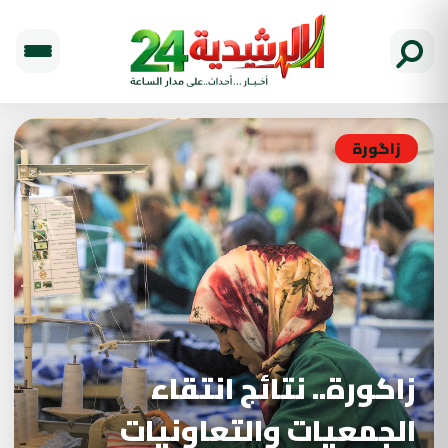
زاگورة
زاكورة.. نتائج انتقاء
الجمعيات والتعاونيات