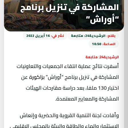
المشاركة في تنزيل برنامج
“أوراش”
بقلم:
الرشيدية24: متابعة
نشر في:
16 أبريل 2022
الساعة:
10:50
الرشيدية24: متابعة
أسفرت نتائج عملية انتقاء الجمعيات والتعاونيات
المشاركة في تنزيل برنامج “أوراش”
بزاكورة
عن
اختيار 130 ملفا، بعد دراسة مقترحات الهيئات
المشاركة والمعايير المعتمدة.
وأفادت لجنة التنمية القروية والحضرية وإنعاش
الاستثمار والماء والطاقة والبيئة بالمجلس الإقليمي