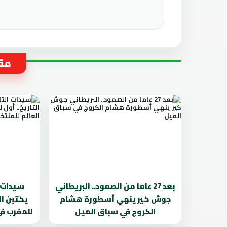
مقا
بعد 27 عاما من الصمود.. البريطاني
سيدات ا
جوش كير ينهي أسطورة هشام
يكتبن ال
الكروج في سباق الميل
للمغرب في