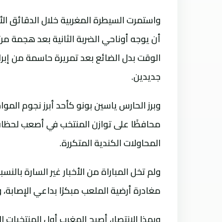
واستمرت السيطرة المغربية خلال الدقائق الأ
أن يوجه أوناحي الضربة الثانية بعد هجمة مرت
الوقت بدل الضائع بعد تمريرة حاسمة من إبر
جديدين.
وبرز الحارس ياسين بونو كأحد أبرز نجوم ا
محافظًا على توازن المنتخب في أصعب لحظات ا
المحاولات الكندية المتكررة.
ولم تخل المباراة من الأخبار غير السارة بالن
مغادرة أرضية الملعب مبكرًا بداعي الإصابة،
وبهذا الانتصار، أصبح المغرب أول المنتخبات ا