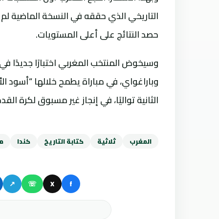
التاريخي الذي حققه في النسخة الماضية ل
حصد النتائج على أعلى المستويات.
وسيخوض المنتخب المغربي اختبارًا جديدًا في 
وباراغواي، في مباراة يطمح خلالها “أسود ال
الثانية تواليًا، في إنجاز غير مسبوق لكرة القد
المغرب
ثلاثية
كتابة التاريخ
كندا
مو
↗
☏
X
f