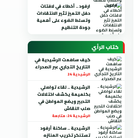
ارفود .. أخطاء في لافتات
حفل التميز تثير الانتقادات
وتسلط الضوء على أهمية
جودة التنظيم
كتاب الرأي
كيف ساهمت الرشيدية في
التاريخ التجاري عبر الصحراء
الرشيدية 24
الرشيدية .. لقاء تواصلي
بكلميمة يكشف اختلالات
التدبير ويضع المواطن في
صلب النقاش
الرشيدية 24: متابعة
الرشيدية .. ساكنة أرفود
تستنكر تخريب المنتزه