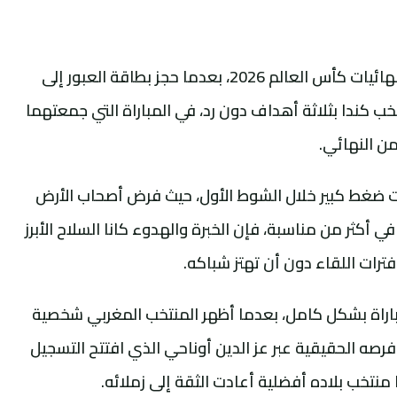
واصل المنتخب المغربي عروضه المبهرة في نهائيات كأس العالم 2026، بعدما حجز بطاقة العبور إلى
خب كندا بثلاثة أهداف دون رد، في المباراة التي جمعتهما
ن النهائي.
 ضغط كبير خلال الشوط الأول، حيث فرض أصحاب الأرض
أكثر من مناسبة، فإن الخبرة والهدوء كانا السلاح الأبرز
رات اللقاء دون أن تهتز شباكه.
باراة بشكل كامل، بعدما أظهر المنتخب المغربي شخصية
ى فرصه الحقيقية عبر عز الدين أوناحي الذي افتتح التسجيل
 منتخب بلاده أفضلية أعادت الثقة إلى زملائه.