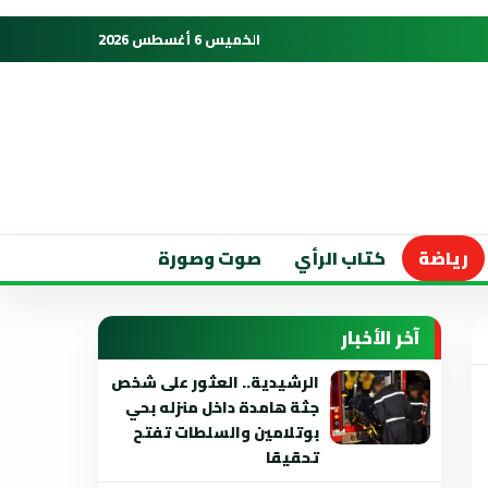
الخميس 6 أغسطس 2026
رياضة
كتاب الرأي
صوت وصورة
آخر الأخبار
الرشيدية.. العثور على شخص
جثة هامدة داخل منزله بحي
بوتلامين والسلطات تفتح
تحقيقا