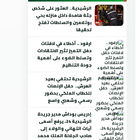
الرشيدية.. العثور على شخص
جثة هامدة داخل منزله بحي
بوتلامين والسلطات تفتح
تحقيقا
ارفود .. أخطاء في لافتات
حفل التميز تثير الانتقادات
وتسلط الضوء على أهمية
جودة التنظيم
الرشيدية تحتفي بعيد
العرش.. حفل الإنصات
للخطاب الملكي بحضور
رسمي وشعبي واسع
إدريس بوداش مدير جريدة
الرشيدية 24، يرفع أسمى
آيات التهاني والولاء إلى
صاحب الجلالة الملك محمد