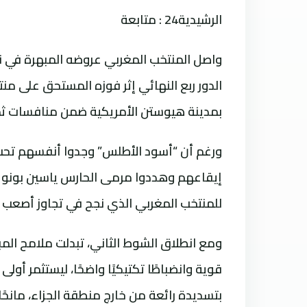
الرشيدية24 : متابعة
الدور ربع النهائي إثر فوزه المستحق على منت
بمدينة هيوستن الأمريكية ضمن منافسات ثم
ورغم أن “أسود الأطلس” وجدوا أنفسهم تحت
إيقاعهم وهددوا مرمى الحارس ياسين بونو في 
للمنتخب المغربي الذي نجح في تجاوز أصعب فت
ومع انطلاق الشوط الثاني، تبدلت ملامح الم
قوية وانضباطًا تكتيكيًا واضحًا، ليستثمر أول
بتسديدة رائعة من خارج منطقة الجزاء، مانحًا