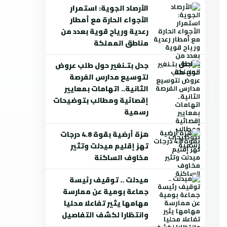
الأرصاد الجوية: استمرار
الأجواء الحارة مع أمطار
رعدية ورياح قوية بعدد من
مناطق المملكة
جدل بتـنغير حول طلب عروض
لتوسيع مدارس الفرصة
الثانية.. اتهامات بمعايير
إقصائية ومطالب بتوضيحات
رسمية
هزة أرضية بقوة 4.8 درجات
تهز إقليم ميدلت وتثير
مخاوف الساكنة
ميدلت .. توقيف رئيسة
جماعة بومية عن ممارسة
مهامها يثير تفاعلا محليا
وانتظارا لكشف التفاصيل