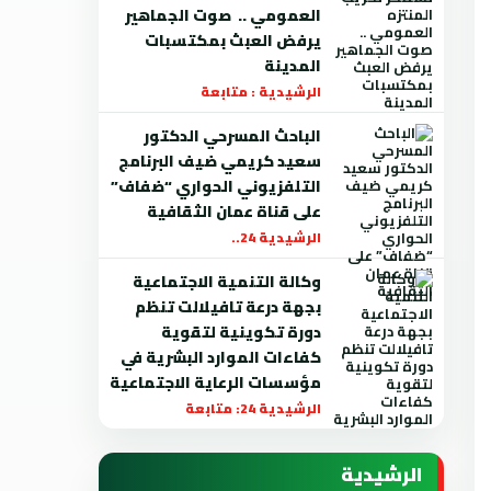
العمومي .. صوت الجماهير
يرفض العبث بمكتسبات
المدينة
الرشيدية : متابعة
الباحث المسرحي الدكتور
سعيد كريمي ضيف البرنامج
التلفزيوني الحواري “ضفاف”
على قناة عمان الثقافية
الرشيدية 24..
وكالة التنمية الاجتماعية
بجهة درعة تافيلالت تنظم
دورة تكوينية لتقوية
كفاءات الموارد البشرية في
مؤسسات الرعاية الاجتماعية
الرشيدية 24: متابعة
الرشيدية