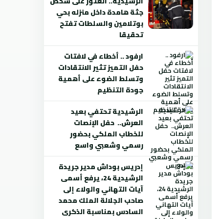
الرشيدية.. العثور على شخص
جثة هامدة داخل منزله بحي
بوتلامين والسلطات تفتح
تحقيقا
ارفود .. أخطاء في لافتات
حفل التميز تثير الانتقادات
وتسلط الضوء على أهمية
جودة التنظيم
الرشيدية تحتفي بعيد
العرش.. حفل الإنصات
للخطاب الملكي بحضور
رسمي وشعبي واسع
إدريس بوداش مدير جريدة
الرشيدية 24، يرفع أسمى
آيات التهاني والولاء إلى
صاحب الجلالة الملك محمد
السادس بمناسبة الذكرى