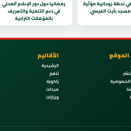
في لحظة روحانية مؤثرة
رمضانيا حول دور الإعلام المحلي
مسجد بآيت الفرسي
في دعم التنمية والتعريف
بالمؤهلات الترابية
 الموقع
الأقاليم
الرشيدية
نشر
تنغير
الخصوصية
زاكورة
نا
ميدلت
ورزازات