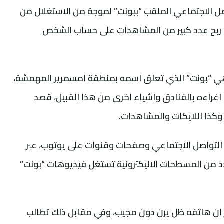
 الاجتماعي الملقب “ببونت” لموجة من الاستغلال من
ربح عدد كبير من المشاهدات على حساب الشخص
ة “الرشيدية 24” ان الفكاهي “بونت” الذي تعلق اسمه بمنطقة امسمرير المهمشة،
اغراءه بالفنادق واشياء اخرى من هذا القبيل، قصد
وكذا اللايكات والمشاهدات.
 التواصل الاجتماعي وصفحات وقنوات على يوتوب، عبر
 من المسطحات الاليكترونية تستغل فيديوهات “بونت”
ير ان هاتفه ظل يرن دون مجيب، وفي مقابل ذلك تطالب