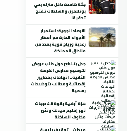
جثة هامدة داخل منزله بحي
بوتلامين والسلطات تفتح
تحقيقا
الأرصاد الجوية: استمرار
الأجواء الحارة مع أمطار
رعدية ورياح قوية بعدد من
مناطق المملكة
جدل بتـنغير حول طلب عروض
لتوسيع مدارس الفرصة
الثانية.. اتهامات بمعايير
إقصائية ومطالب بتوضيحات
رسمية
هزة أرضية بقوة 4.8 درجات
تهز إقليم ميدلت وتثير
مخاوف الساكنة
ميدلت .. توقيف رئيسة