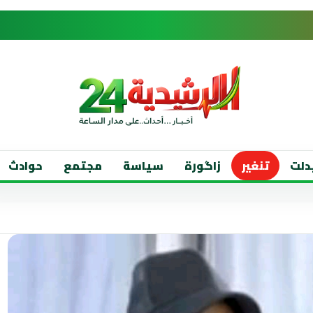
دلت
تنغير
زاگورة
سياسة
مجتمع
حوادث