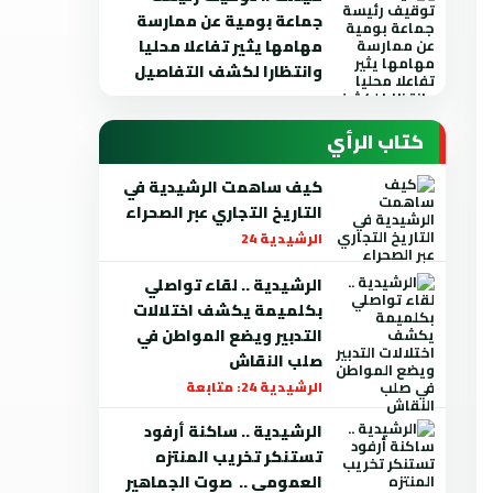
جماعة بومية عن ممارسة
مهامها يثير تفاعلا محليا
وانتظارا لكشف التفاصيل
كتاب الرأي
كيف ساهمت الرشيدية في
التاريخ التجاري عبر الصحراء
الرشيدية 24
الرشيدية .. لقاء تواصلي
بكلميمة يكشف اختلالات
التدبير ويضع المواطن في
صلب النقاش
الرشيدية 24: متابعة
الرشيدية .. ساكنة أرفود
تستنكر تخريب المنتزه
العمومي .. صوت الجماهير