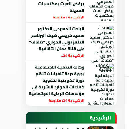
يرفض العبث بمكتسبات
المدينة
الرشيدية : متابعة
الباحث المسرحي الدكتور
سعيد كريمي ضيف البرنامج
التلفزيوني الحواري “ضفاف”
على قناة عمان الثقافية
الرشيدية 24..
وكالة التنمية الاجتماعية
بجهة درعة تافيلالت تنظم
دورة تكوينية لتقوية
كفاءات الموارد البشرية في
مؤسسات الرعاية الاجتماعية
الرشيدية 24: متابعة
الرشيدية