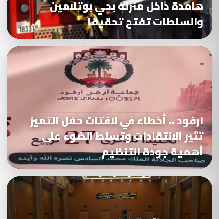
هامدة داخل منزله بحي بوتلامين
والسلطات تفتح تحقيقا
ارفود .. أخطاء في لافتات حفل التميز
تثير الانتقادات وتسلط الضوء على
أهمية جودة التنظيم