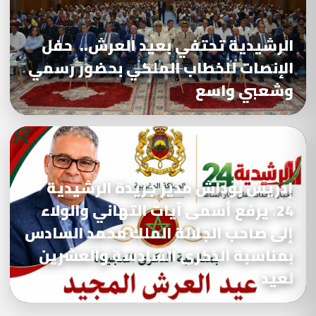
الرشيدية تحتفي بعيد العرش.. حفل
الإنصات للخطاب الملكي بحضور رسمي
وشعبي واسع
إدريس بوداش مدير جريدة الرشيدية
24، يرفع أسمى آيات التهاني والولاء
إلى صاحب الجلالة الملك محمد السادس
بمناسبة الذكرى السادسة والعشرين
لعيد