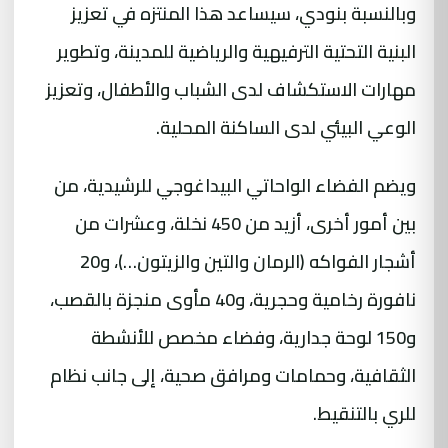
وبالنسبة بنودي، سيساعد هذا المنتزه في تعزيز
البنية التحتية الترفيهية والرياضية للمدينة، وتطوير
مهارات الاستكشاف لدى الشباب والأطفال، وتعزيز
الوعي البيئي لدى الساكنة المحلية.
ويضم الفضاء الواحاتي البيداغوجي للرشيدية، من
بين أمور أخرى، أزيد من 450 نخلة، وعشرات من
أشجار الفواكه (الرمان والتين والزيتون…)، و20
نافورة رخامية وحجرية، و40 مأوى منجزة بالقصب،
و150 لوحة جدارية، وفضاء مخصص للأنشطة
الثقافية، وحمامات ومرافق صحية، إلى جانب نظام
للري بالتنقيط.