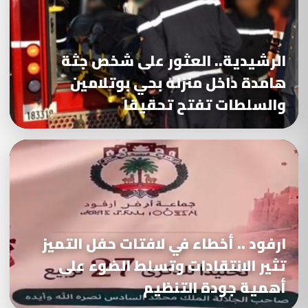
الرشيدية.. العثور على شخص جثة
هامدة داخل منزله بحي بوتلامين
والسلطات تفتح تحقيقا
ارفود .. أخطاء في لافتات حفل التميز
تثير الانتقادات وتسلط الضوء على
أهمية جودة التنظيم