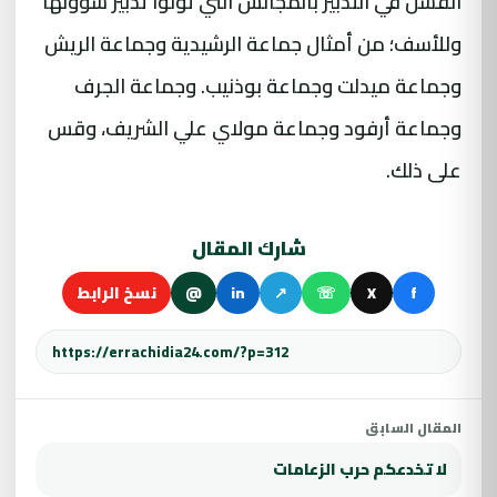
الفشل في التدبير بالمجالس التي تولوا تدبير شؤونها
وللأسف؛ من أمثال جماعة الرشيدية وجماعة الريش
وجماعة ميدلت وجماعة بوذنيب. وجماعة الجرف
وجماعة أرفود وجماعة مولاي علي الشريف، وقس
على ذلك.
شارك المقال
f
X
☏
↗
in
@
نسخ الرابط
المقال السابق
لا تخدعكم حرب الزعامات