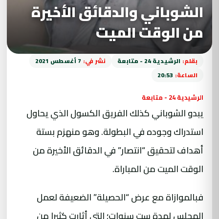
الشوباني والدقائق الأخيرة
من الوقت الميت
بقلم:
الرشيدية 24 - متابعة
نشر في:
7 أغسطس 2021
الساعة:
20:53
الرشيدية 24 - متابعة
يبدو الشوباني كذلك الفريق الكسول الذي يحاول
استدراك وجوده في البطولة. وهو منهزم بستة
أهداف لتحقيق “انتصار” في الدقائق الأخيرة من
الوقت الميت من المباراة.
فبالموازاة مع عرض “الحصيلة” الضعيفة لعمل
المجلس
لمدة ست سنوات؛ التي أثارت كثيرا من