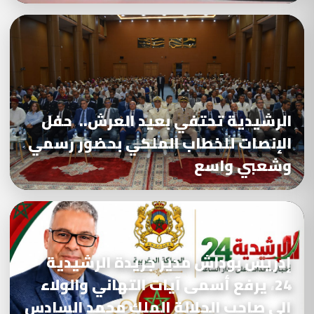
الرشيدية تحتفي بعيد العرش.. حفل
الإنصات للخطاب الملكي بحضور رسمي
وشعبي واسع
إدريس بوداش مدير جريدة الرشيدية
24، يرفع أسمى آيات التهاني والولاء
إلى صاحب الجلالة الملك محمد السادس