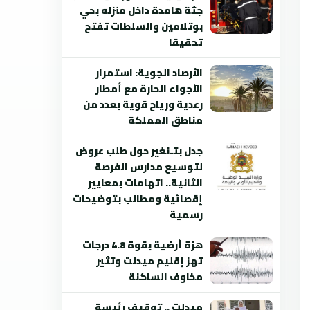
جثة هامدة داخل منزله بحي
بوتلامين والسلطات تفتح
تحقيقا
الأرصاد الجوية: استمرار
الأجواء الحارة مع أمطار
رعدية ورياح قوية بعدد من
مناطق المملكة
جدل بتـنغير حول طلب عروض
لتوسيع مدارس الفرصة
الثانية.. اتهامات بمعايير
إقصائية ومطالب بتوضيحات
رسمية
هزة أرضية بقوة 4.8 درجات
تهز إقليم ميدلت وتثير
مخاوف الساكنة
ميدلت .. توقيف رئيسة