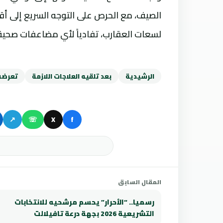
الصيف، مع الحرص على التوجه السريع إلى أ
لسعات العقارب، تفادياً لأي مضاعفات صحية
الرشيدية
بعد تلقيه العلاجات اللازمة
تعرضه
↗
☏
X
f
المقال السابق
رسميا.. “الأحرار” يحسم مرشحيه للانتخابات
التشريعية 2026 بجهة درعة تافيلالت