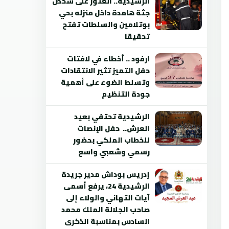
الرشيدية.. العثور على شخص
جثة هامدة داخل منزله بحي
بوتلامين والسلطات تفتح
تحقيقا
ارفود .. أخطاء في لافتات
حفل التميز تثير الانتقادات
وتسلط الضوء على أهمية
جودة التنظيم
الرشيدية تحتفي بعيد
العرش.. حفل الإنصات
للخطاب الملكي بحضور
رسمي وشعبي واسع
إدريس بوداش مدير جريدة
الرشيدية 24، يرفع أسمى
آيات التهاني والولاء إلى
صاحب الجلالة الملك محمد
السادس بمناسبة الذكرى