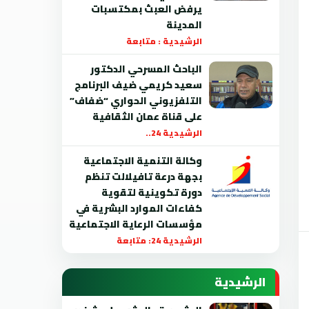
يرفض العبث بمكتسبات
المدينة
الرشيدية : متابعة
الباحث المسرحي الدكتور
سعيد كريمي ضيف البرنامج
التلفزيوني الحواري “ضفاف”
على قناة عمان الثقافية
الرشيدية 24..
وكالة التنمية الاجتماعية
بجهة درعة تافيلالت تنظم
دورة تكوينية لتقوية
كفاءات الموارد البشرية في
مؤسسات الرعاية الاجتماعية
الرشيدية 24: متابعة
الرشيدية