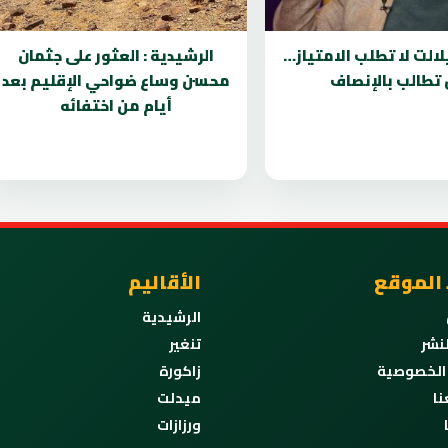
لالت لا تطلب الامتياز…
الرشيدية : العثور على جثمان
 تطالب بالإنصاف
محسن وساع ضواحي الإقليم بعد
أيام من اختفائه
 الموقع
الأقاليم
الرشيدية
نشر
تنغير
الخصوصية
زاكورة
نا
ميدلت
ورزازات