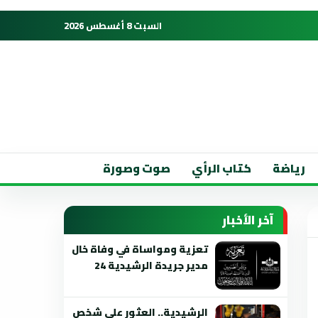
السبت 8 أغسطس 2026
رياضة
كتاب الرأي
صوت وصورة
آخر الأخبار
تعزية ومواساة في وفاة خال
مدير جريدة الرشيدية 24
الرشيدية.. العثور على شخص