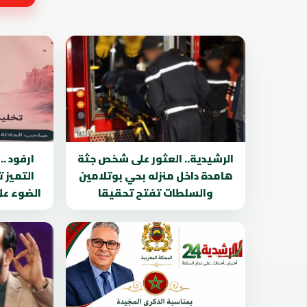
الرشيدية.. العثور على شخص جثة
ارفود .
هامدة داخل منزله بحي بوتلامين
التميز 
والسلطات تفتح تحقيقا
الضوء عل