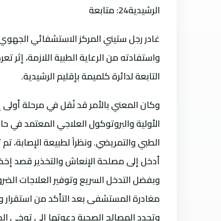
الرشيدية24: متابعة
غادر رجل ستيني المركز الاستشفائي الجهوي
واستفادته من الرعاية الطبية اللازمة، إثر 
التابعة لدائرة كلميمة بإقليم الرشيدية.
الأولية والبروتوكول العلاجي المعتمد في حا
الطبي والتمريضي. ونظراً لطبيعة الإصابة، 
أدخل إلى مصلحة الإنعاش والتخذير قصد إخضاع
وبفضل التدخل السريع وتوفير العلاجات الضرو
مغادرة المستشفى بعد التأكد من استقرار
وتجدد المصالح الصحية دعوتها إلى توخي الح