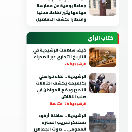
جماعة بومية عن ممارسة
مهامها يثير تفاعلا محليا
وانتظارا لكشف التفاصيل
كتاب الرأي
كيف ساهمت الرشيدية في
التاريخ التجاري عبر الصحراء
الرشيدية 24
الرشيدية .. لقاء تواصلي
بكلميمة يكشف اختلالات
التدبير ويضع المواطن في
صلب النقاش
الرشيدية 24: متابعة
الرشيدية .. ساكنة أرفود
تستنكر تخريب المنتزه
العمومي .. صوت الجماهير