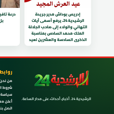
إدريس بوداش مدير جريدة
درعة تافي
الرشيدية 24، يرفع أسمى آيات
بل
التهاني والولاء إلى صاحب الجلالة
الملك محمد السادس بمناسبة
الذكرى السادسة والعشرين لعيد
روابط
من نحن
شروط ال
سياسة 
الرشيدية 24. أخبار، أحداث، على مدار الساعة.
أعلن مع
اتصل بنا