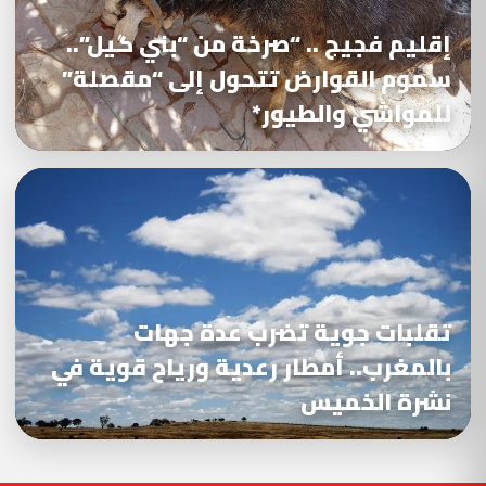
إقليم فجيج .. “صرخة من “بني گيل”..
سموم القوارض تتحول إلى “مقصلة”
للمواشي والطيور*
تقلبات جوية تضرب عدة جهات
بالمغرب.. أمطار رعدية ورياح قوية في
نشرة الخميس