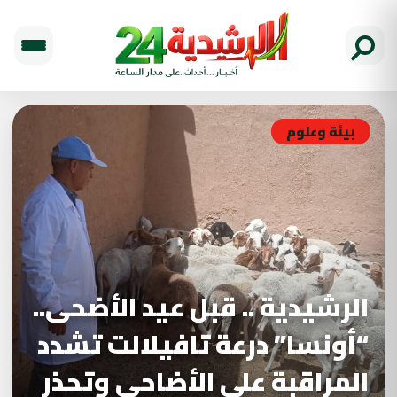
بيئة وعلوم
الرشيدية .. قبل عيد الأضحى..
“أونسا” درعة تافيلالت تشدد
المراقبة على الأضاحي وتحذر