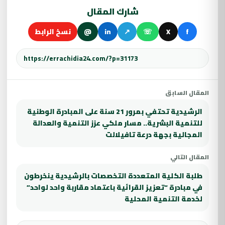
شارك المقال
f
X
☏
↗
in
@
نسخ الرابط
المقال السابق
الرشيدية تحتفي بمرور 21 سنة على المبادرة الوطنية
للتنمية البشرية.. مسار ملكي عزز التنمية والعدالة
المجالية بجهة درعة تافيلالت
المقال التالي
طلبة الكلية المتعددة التخصصات بالرشيدية ينخرطون
في مبادرة “تعزيز القرائية باعتماد مقاربة واحد لواحد”
لخدمة التنمية المحلية