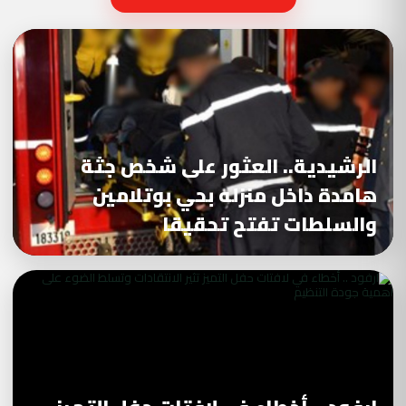
الرشيدية.. العثور على شخص جثة
هامدة داخل منزله بحي بوتلامين
والسلطات تفتح تحقيقا