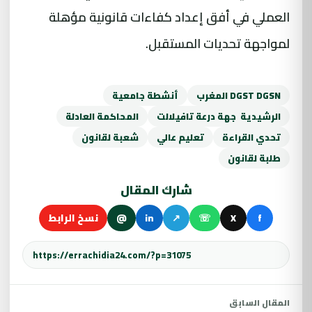
العملي في أفق إعداد كفاءات قانونية مؤهلة
لمواجهة تحديات المستقبل.
DGST DGSN المغرب
أنشطة جامعية
الرشيدية جهة درعة تافيلالت
المحاكمة العادلة
تحدي القراءة
تعليم عالي
شعبة لقانون
طلبة لقانون
شارك المقال
f
X
☏
↗
in
@
نسخ الرابط
المقال السابق