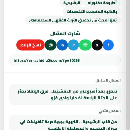
أطروحة دكتوراه
الرشيدية
بالكلية المتعددة التخصصات
تعزز البحث في تحقيق التراث الفقهي السجلماسي
شارك المقال
f
X
☏
↗
in
@
نسخ الرابط
المقال السابق
تنغير: بعد أسبوعين من التمشيط… فرق الإنقاذ تعثر
على الجثة الرابعة لضحايا وادي فزو
المقال التالي
من قلب الرشيدية .. التربية بجهة درعة تافيلالت في
ميزان التقييم والمساءلة الإعلامية