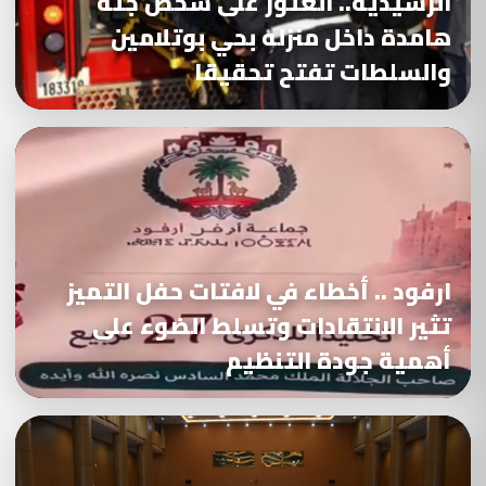
الرشيدية.. العثور على شخص جثة
هامدة داخل منزله بحي بوتلامين
والسلطات تفتح تحقيقا
ارفود .. أخطاء في لافتات حفل التميز
تثير الانتقادات وتسلط الضوء على
أهمية جودة التنظيم