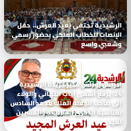
الرشيدية تحتفي بعيد العرش.. حفل
الإنصات للخطاب الملكي بحضور رسمي
وشعبي واسع
إدريس بوداش مدير جريدة الرشيدية
24، يرفع أسمى آيات التهاني والولاء
إلى صاحب الجلالة الملك محمد السادس
بمناسبة الذكرى السادسة والعشرين
لعيد