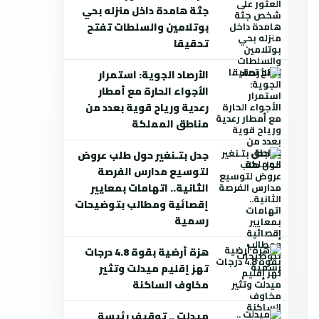
جثة هامدة داخل منزله بحي
بوتلامين والسلطات تفتح
تحقيقا
الأرصاد الجوية: استمرار
الأجواء الحارة مع أمطار
رعدية ورياح قوية بعدد من
مناطق المملكة
جدل بتـنغير حول طلب عروض
لتوسيع مدارس الفرصة
الثانية.. اتهامات بمعايير
إقصائية ومطالب بتوضيحات
رسمية
هزة أرضية بقوة 4.8 درجات
تهز إقليم ميدلت وتثير
مخاوف الساكنة
ميدلت .. توقيف رئيسة