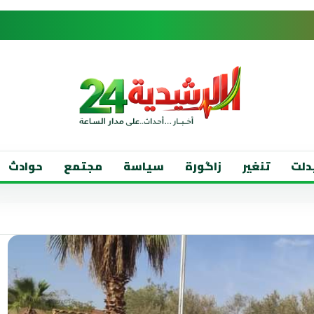
دلت
تنغير
زاگورة
سياسة
مجتمع
حوادث