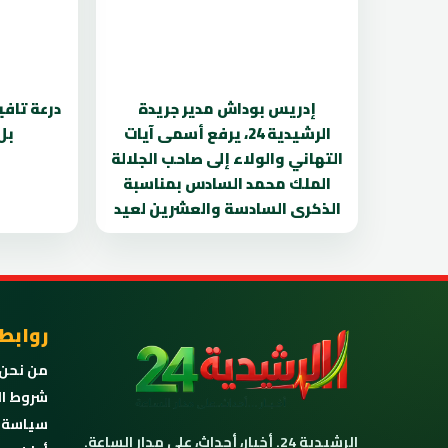
إدريس بوداش مدير جريدة
درعة تافي
الرشيدية 24، يرفع أسمى آيات
بل
التهاني والولاء إلى صاحب الجلالة
الملك محمد السادس بمناسبة
الذكرى السادسة والعشرين لعيد
روابط
من نحن
شروط ال
سياسة 
الرشيدية 24. أخبار، أحداث، على مدار الساعة.