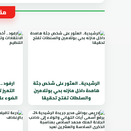
مقا
الرشيدية.. العثور على شخص جثة
ارفود .
هامدة داخل منزله بحي بوتلامين
التميز 
والسلطات تفتح تحقيقا
الضوء عل