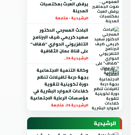
يرفض العبث بمكتسبات
المدينة
الرشيدية : متابعة
الباحث المسرحي الدكتور
سعيد كريمي ضيف البرنامج
التلفزيوني الحواري “ضفاف”
على قناة عمان الثقافية
الرشيدية 24..
وكالة التنمية الاجتماعية
بجهة درعة تافيلالت تنظم
دورة تكوينية لتقوية
كفاءات الموارد البشرية في
مؤسسات الرعاية الاجتماعية
الرشيدية 24: متابعة
الرشيدية