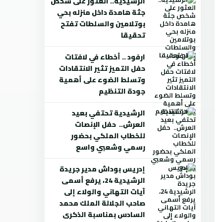
الرشيدية.. العثور على شخص
جثة هامدة داخل منزله بحي
بوتلامين والسلطات تفتح
تحقيقا
ارفود .. أخطاء في لافتات
حفل التميز تثير الانتقادات
وتسلط الضوء على أهمية
جودة التنظيم
الرشيدية تحتفي بعيد
العرش.. حفل الإنصات
للخطاب الملكي بحضور
رسمي وشعبي واسع
إدريس بوداش مدير جريدة
الرشيدية 24، يرفع أسمى
آيات التهاني والولاء إلى
صاحب الجلالة الملك محمد
السادس بمناسبة الذكرى