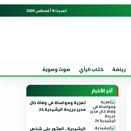
السبت 8 أغسطس 2026
رياضة
كتاب الرأي
صوت وصورة
آخر الأخبار
تعزية ومواساة في وفاة خال
مدير جريدة الرشيدية 24
الرشيدية.. العثور على شخص